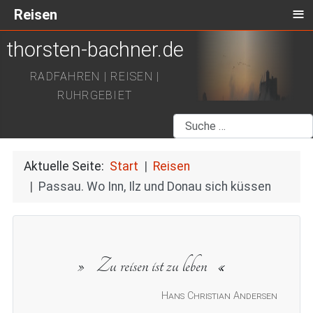
≡
Reisen
thorsten-bachner.de
RADFAHREN | REISEN |
RUHRGEBIET
Suchen
Aktuelle Seite:
Start
Reisen
Passau. Wo Inn, Ilz und Donau sich küssen
Zu reisen ist zu leben
Hans Christian Andersen