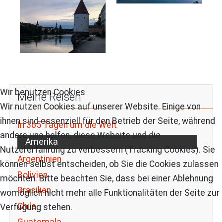
Wir benutzen Cookies
Meine Reisen
Wir nutzen Cookies auf unserer Website. Einige von
ihnen sind essenziell für den Betrieb der Seite, während
In 365 Tagen um die Welt
andere uns helfen, diese Website und die
Amerika
Nutzererfahrung zu verbessern (Tracking Cookies). Sie
Argentinien
können selbst entscheiden, ob Sie die Cookies zulassen
Bolivien
möchten. Bitte beachten Sie, dass bei einer Ablehnung
Brasilien
womöglich nicht mehr alle Funktionalitäten der Seite zur
Chile
Verfügung stehen.
Guatemala