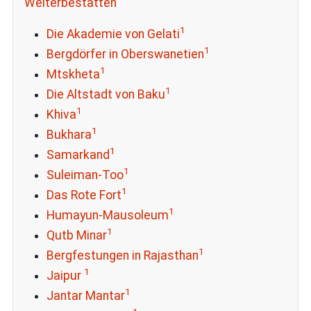
Welterbestätten
1
Die Akademie von Gelati
1
Bergdörfer in Oberswanetien
1
Mtskheta
1
Die Altstadt von Baku
1
Khiva
1
Bukhara
1
Samarkand
1
Suleiman-Too
1
Das Rote Fort
1
Humayun-Mausoleum
1
Qutb Minar
1
Bergfestungen in Rajasthan
1
Jaipur
1
Jantar Mantar