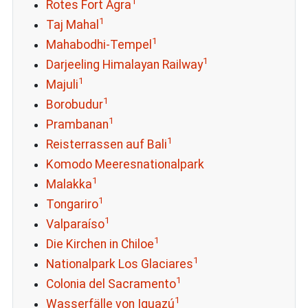
1
Rotes Fort Agra
1
Taj Mahal
1
Mahabodhi-Tempel
1
Darjeeling Himalayan Railway
1
Majuli
1
Borobudur
1
Prambanan
1
Reisterrassen auf Bali
Komodo Meeresnationalpark
1
Malakka
1
Tongariro
1
Valparaíso
1
Die Kirchen in Chiloe
1
Nationalpark Los Glaciares
1
Colonia del Sacramento
1
Wasserfälle von Iguazú