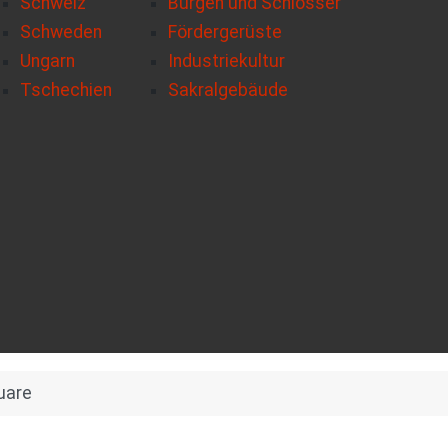
Schweiz
Burgen und Schlösser
Schweden
Fördergerüste
Ungarn
Industriekultur
Tschechien
Sakralgebäude
uare