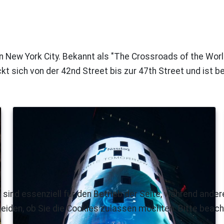
New York City. Bekannt als "The Crossroads of the World"
kt sich von der 42nd Street bis zur 47th Street und ist b
 sind essenziell für den Betrieb der Seite, während ande
eiden, ob Sie die Cookies zulassen möchten. Bitte beach