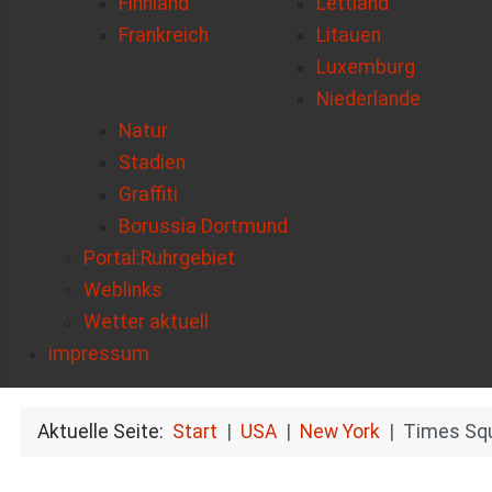
Finnland
Lettland
Frankreich
Litauen
Luxemburg
Niederlande
Natur
Stadien
Graffiti
Borussia Dortmund
Portal:Ruhrgebiet
Weblinks
Wetter aktuell
impressum
Aktuelle Seite:
Start
USA
New York
Times Sq