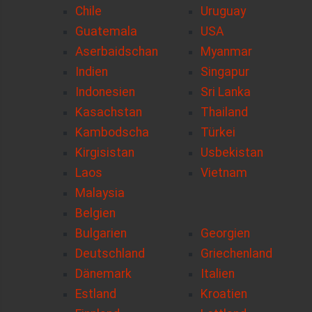
Chile
Uruguay
Guatemala
USA
Aserbaidschan
Myanmar
Indien
Singapur
Indonesien
Sri Lanka
Kasachstan
Thailand
Kambodscha
Türkei
Kirgisistan
Usbekistan
Laos
Vietnam
Malaysia
Belgien
Bulgarien
Georgien
Deutschland
Griechenland
Dänemark
Italien
Estland
Kroatien