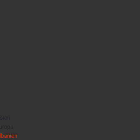
sien
uropa
lbanien