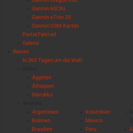
Garmin Oregon 650
Garmin 60CXs
Garmin eTrex 20
Garmin OSM-Karten
Portal:Fahrrad
Galerie
Reisen
In 365 Tagen um die Welt
Afrika
Ägypten
Äthiopien
Marokko
Amerika
Argentinien
Kolumbien
A
Bolivien
Mexico
E
Brasilien
Peru
A