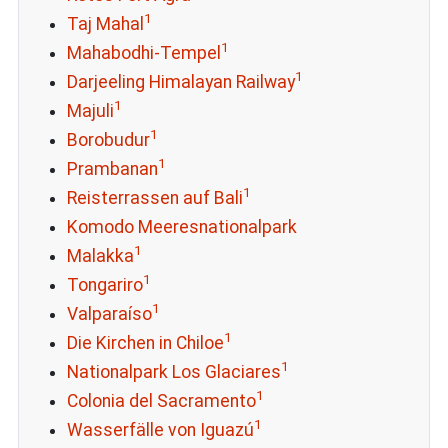
1
Taj Mahal
1
Mahabodhi-Tempel
1
Darjeeling Himalayan Railway
1
Majuli
1
Borobudur
1
Prambanan
1
Reisterrassen auf Bali
Komodo Meeresnationalpark
1
Malakka
1
Tongariro
1
Valparaíso
1
Die Kirchen in Chiloe
1
Nationalpark Los Glaciares
1
Colonia del Sacramento
1
Wasserfälle von Iguazú