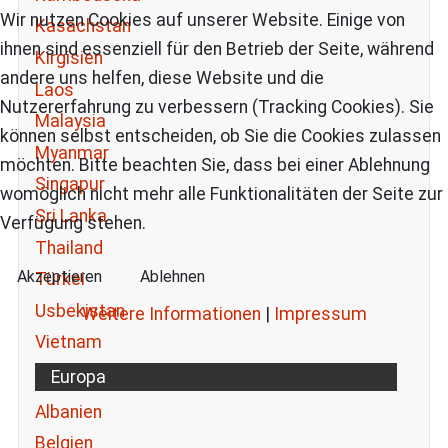
Wir nutzen Cookies auf unserer Website. Einige von
Kasachstan
ihnen sind essenziell für den Betrieb der Seite, während
Kirgisien
andere uns helfen, diese Website und die
Laos
Nutzererfahrung zu verbessern (Tracking Cookies). Sie
Malaysia
können selbst entscheiden, ob Sie die Cookies zulassen
Myanmar
möchten. Bitte beachten Sie, dass bei einer Ablehnung
Singapur
womöglich nicht mehr alle Funktionalitäten der Seite zur
Sri Lanka
Verfügung stehen.
Thailand
Akzeptieren
Ablehnen
Türkei
Usbekistan
Weitere Informationen
|
Impressum
Vietnam
Europa
Albanien
Belgien