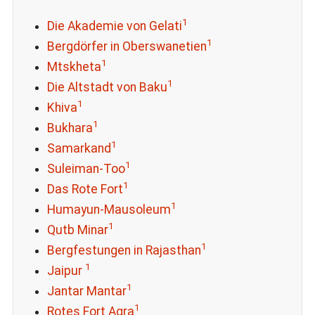
1
Die Akademie von Gelati
1
Bergdörfer in Oberswanetien
1
Mtskheta
1
Die Altstadt von Baku
1
Khiva
1
Bukhara
1
Samarkand
1
Suleiman-Too
1
Das Rote Fort
1
Humayun-Mausoleum
1
Qutb Minar
1
Bergfestungen in Rajasthan
1
Jaipur
1
Jantar Mantar
1
Rotes Fort Agra