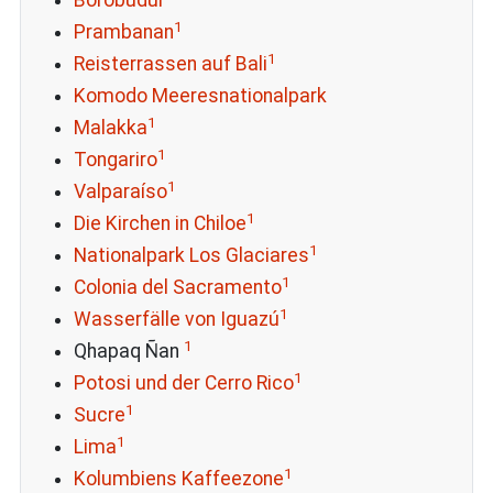
Borobudur
1
Prambanan
1
Reisterrassen auf Bali
Komodo Meeresnationalpark
1
Malakka
1
Tongariro
1
Valparaíso
1
Die Kirchen in Chiloe
1
Nationalpark Los Glaciares
1
Colonia del Sacramento
1
Wasserfälle von Iguazú
1
Qhapaq Ñan
1
Potosi und der Cerro Rico
1
Sucre
1
Lima
1
Kolumbiens Kaffeezone