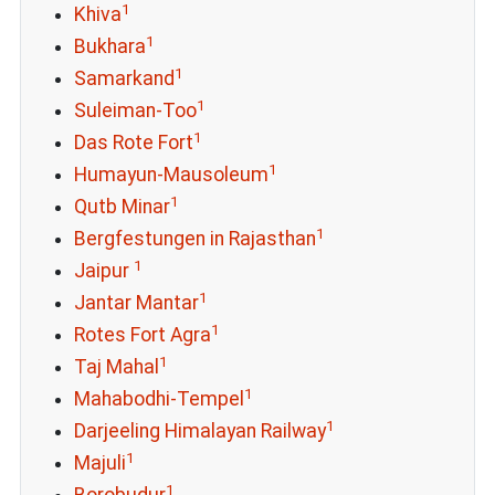
1
Khiva
1
Bukhara
1
Samarkand
1
Suleiman-Too
1
Das Rote Fort
1
Humayun-Mausoleum
1
Qutb Minar
1
Bergfestungen in Rajasthan
1
Jaipur
1
Jantar Mantar
1
Rotes Fort Agra
1
Taj Mahal
1
Mahabodhi-Tempel
1
Darjeeling Himalayan Railway
1
Majuli
1