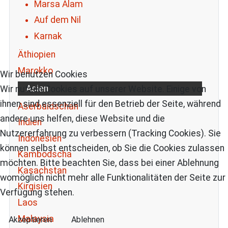
Marsa Alam
Auf dem Nil
Karnak
Äthiopien
Marokko
Wir benutzen Cookies
Asien
Wir nutzen Cookies auf unserer Website. Einige von
ihnen sind essenziell für den Betrieb der Seite, während
Aserbaidschan
andere uns helfen, diese Website und die
Indien
Nutzererfahrung zu verbessern (Tracking Cookies). Sie
Indonesien
können selbst entscheiden, ob Sie die Cookies zulassen
Kambodscha
möchten. Bitte beachten Sie, dass bei einer Ablehnung
Kasachstan
womöglich nicht mehr alle Funktionalitäten der Seite zur
Kirgisien
Verfügung stehen.
Laos
Malaysia
Akzeptieren
Ablehnen