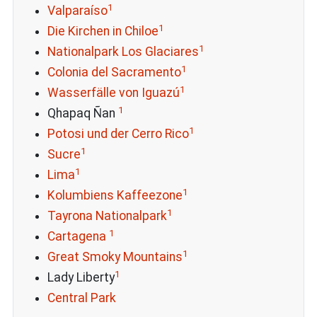
1
Valparaíso
1
Die Kirchen in Chiloe
1
Nationalpark Los Glaciares
1
Colonia del Sacramento
1
Wasserfälle von Iguazú
1
Qhapaq Ñan
1
Potosi und der Cerro Rico
1
Sucre
1
Lima
1
Kolumbiens Kaffeezone
1
Tayrona Nationalpark
1
Cartagena
1
Great Smoky Mountains
1
Lady Liberty
Central Park