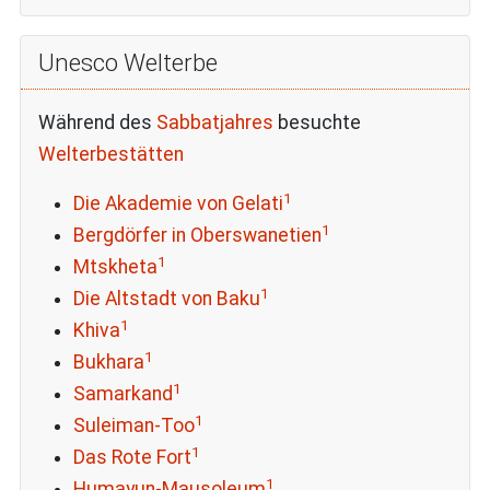
Unesco Welterbe
Während des
Sabbatjahres
besuchte
Welterbestätten
1
Die Akademie von Gelati
1
Bergdörfer in Oberswanetien
1
Mtskheta
1
Die Altstadt von Baku
1
Khiva
1
Bukhara
1
Samarkand
1
Suleiman-Too
1
Das Rote Fort
1
Humayun-Mausoleum