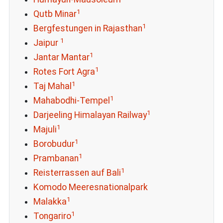
1
Qutb Minar
1
Bergfestungen in Rajasthan
1
Jaipur
1
Jantar Mantar
1
Rotes Fort Agra
1
Taj Mahal
1
Mahabodhi-Tempel
1
Darjeeling Himalayan Railway
1
Majuli
1
Borobudur
1
Prambanan
1
Reisterrassen auf Bali
Komodo Meeresnationalpark
1
Malakka
1
Tongariro