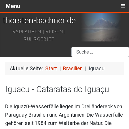
≡
Menu
thorsten-bachner.de
RADFAHREN | REISEN |
RUHRGEBIET
Suchen
Aktuelle Seite:
Start
Brasilien
Iguacu
Iguacu - Cataratas do Iguaçu
Die Iguazú-Wasserfälle liegen im Dreiländereck von
Paraguay, Brasilien und Argentinien. Die Wasserfälle
gehören seit 1984 zum Welterbe der Natur. Die