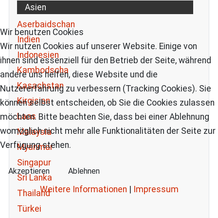
Asien
Aserbaidschan
Wir benutzen Cookies
Indien
Wir nutzen Cookies auf unserer Website. Einige von
Indonesien
ihnen sind essenziell für den Betrieb der Seite, während
Kambodscha
andere uns helfen, diese Website und die
Kasachstan
Nutzererfahrung zu verbessern (Tracking Cookies). Sie
Kirgisien
können selbst entscheiden, ob Sie die Cookies zulassen
Laos
möchten. Bitte beachten Sie, dass bei einer Ablehnung
womöglich nicht mehr alle Funktionalitäten der Seite zur
Malaysia
Verfügung stehen.
Myanmar
Singapur
Akzeptieren
Ablehnen
Sri Lanka
Weitere Informationen
|
Impressum
Thailand
Türkei