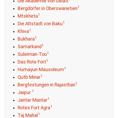
Die Akademie von Gelati
1
Bergdörfer in Oberswanetien
1
Mtskheta
1
Die Altstadt von Baku
1
Khiva
1
Bukhara
1
Samarkand
1
Suleiman-Too
1
Das Rote Fort
1
Humayun-Mausoleum
1
Qutb Minar
1
Bergfestungen in Rajasthan
1
Jaipur
1
Jantar Mantar
1
Rotes Fort Agra
1
Taj Mahal