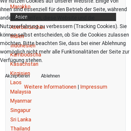
Wir nutzen Cookies auf unserer Website. Einige von
Marokko
ihnen sind essenziell für den Betrieb der Seite, während
Asien
andere uns helfen, diese Website und die
Nutzererfahrung zu verbessern (Tracking Cookies). Sie
Aserbaidschan
können selbst entscheiden, ob Sie die Cookies zulassen
Indien
möchten. Bitte beachten Sie, dass bei einer Ablehnung
Indonesien
womöglich nicht mehr alle Funktionalitäten der Seite zur
Kambodscha
Verfügung stehen.
Kasachstan
Kirgisien
Akzeptieren
Ablehnen
Laos
Weitere Informationen
|
Impressum
Malaysia
Myanmar
Singapur
Sri Lanka
Thailand