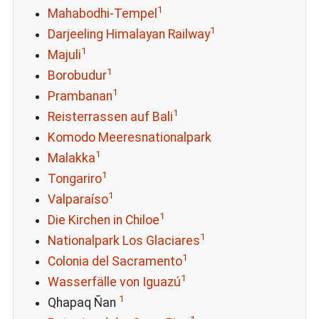
1
Mahabodhi-Tempel
1
Darjeeling Himalayan Railway
1
Majuli
1
Borobudur
1
Prambanan
1
Reisterrassen auf Bali
Komodo Meeresnationalpark
1
Malakka
1
Tongariro
1
Valparaíso
1
Die Kirchen in Chiloe
1
Nationalpark Los Glaciares
1
Colonia del Sacramento
1
Wasserfälle von Iguazú
1
Qhapaq Ñan