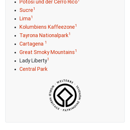
1
Potosi und der Cerro Rico
1
Sucre
1
Lima
1
Kolumbiens Kaffeezone
1
Tayrona Nationalpark
1
Cartagena
1
Great Smoky Mountains
1
Lady Liberty
Central Park