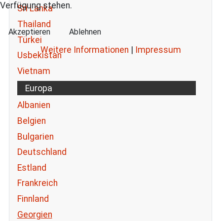
Verfügung stehen.
Sri Lanka
Thailand
Akzeptieren
Ablehnen
Türkei
Weitere Informationen
|
Impressum
Usbekistan
Vietnam
Europa
Albanien
Belgien
Bulgarien
Deutschland
Estland
Frankreich
Finnland
Georgien