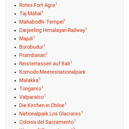
1
Rotes Fort Agra
1
Taj Mahal
1
Mahabodhi-Tempel
1
Darjeeling Himalayan Railway
1
Majuli
1
Borobudur
1
Prambanan
1
Reisterrassen auf Bali
Komodo Meeresnationalpark
1
Malakka
1
Tongariro
1
Valparaíso
1
Die Kirchen in Chiloe
1
Nationalpark Los Glaciares
1
Colonia del Sacramento
1