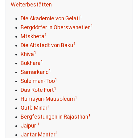
Welterbestätten
1
Die Akademie von Gelati
1
Bergdörfer in Oberswanetien
1
Mtskheta
1
Die Altstadt von Baku
1
Khiva
1
Bukhara
1
Samarkand
1
Suleiman-Too
1
Das Rote Fort
1
Humayun-Mausoleum
1
Qutb Minar
1
Bergfestungen in Rajasthan
1
Jaipur
1
Jantar Mantar