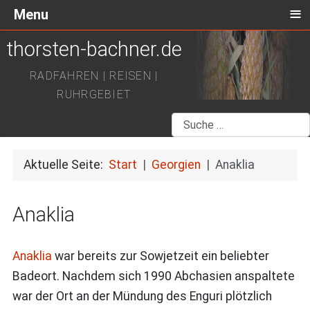
≡
Menu
thorsten-bachner.de
RADFAHREN | REISEN |
RUHRGEBIET
Suchen
Aktuelle Seite:
Start
Georgien
Anaklia
Anaklia
Anaklia
war bereits zur Sowjetzeit ein beliebter
Badeort. Nachdem sich 1990 Abchasien anspaltete
war der Ort an der Mündung des Enguri plötzlich