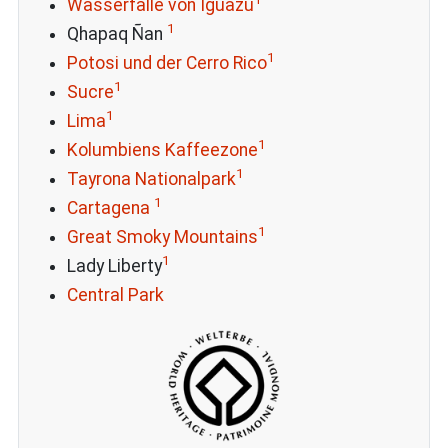
Wasserfälle von Iguazú
1
Qhapaq Ñan
1
Potosi und der Cerro Rico
1
Sucre
1
Lima
1
Kolumbiens Kaffeezone
1
Tayrona Nationalpark
1
Cartagena
1
Great Smoky Mountains
1
Lady Liberty
Central Park