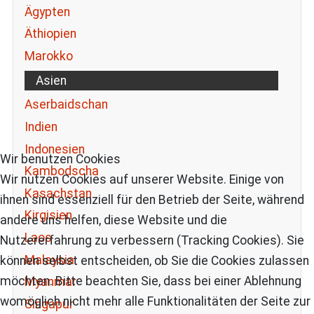
Ägypten
Äthiopien
Marokko
Asien
Aserbaidschan
Indien
Indonesien
Wir benutzen Cookies
Kambodscha
Wir nutzen Cookies auf unserer Website. Einige von
Kasachstan
ihnen sind essenziell für den Betrieb der Seite, während
Kirgisien
andere uns helfen, diese Website und die
Laos
Nutzererfahrung zu verbessern (Tracking Cookies). Sie
Malaysia
können selbst entscheiden, ob Sie die Cookies zulassen
möchten. Bitte beachten Sie, dass bei einer Ablehnung
Myanmar
womöglich nicht mehr alle Funktionalitäten der Seite zur
Singapur