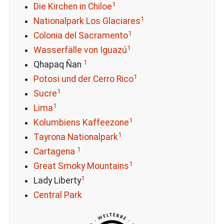
1
Die Kirchen in Chiloe
1
Nationalpark Los Glaciares
1
Colonia del Sacramento
1
Wasserfälle von Iguazú
1
Qhapaq Ñan
1
Potosi und der Cerro Rico
1
Sucre
1
Lima
1
Kolumbiens Kaffeezone
1
Tayrona Nationalpark
1
Cartagena
1
Great Smoky Mountains
1
Lady Liberty
Central Park