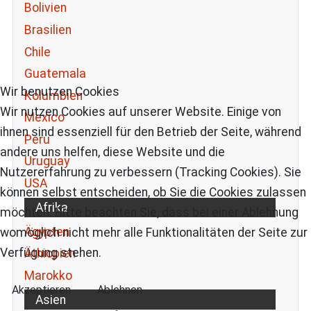
Bolivien
Brasilien
Chile
Guatemala
Wir benutzen Cookies
Kolumbien
Wir nutzen Cookies auf unserer Website. Einige von
Mexico
ihnen sind essenziell für den Betrieb der Seite, während
Peru
andere uns helfen, diese Website und die
Uruguay
Nutzererfahrung zu verbessern (Tracking Cookies). Sie
USA
können selbst entscheiden, ob Sie die Cookies zulassen
Afrika
möchten. Bitte beachten Sie, dass bei einer Ablehnung
Ägypten
womöglich nicht mehr alle Funktionalitäten der Seite zur
Verfügung stehen.
Äthiopien
Marokko
Akzeptieren
Ablehnen
Asien