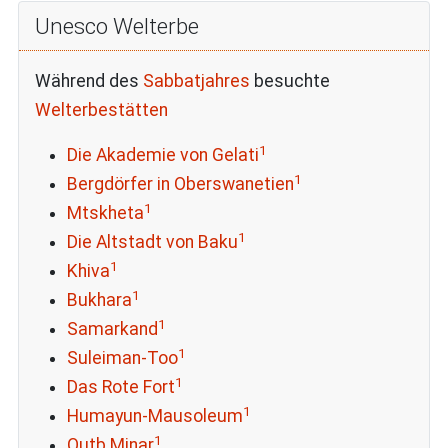
Unesco Welterbe
Während des
Sabbatjahres
besuchte
Welterbestätten
1
Die Akademie von Gelati
1
Bergdörfer in Oberswanetien
1
Mtskheta
1
Die Altstadt von Baku
1
Khiva
1
Bukhara
1
Samarkand
1
Suleiman-Too
1
Das Rote Fort
1
Humayun-Mausoleum
1
Qutb Minar