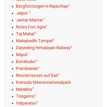
1
Bergfestungen in Rajasthan
1
Jaipur
1
Jantar Mantar
1
Rotes Fort Agra
1
Taj Mahal
1
Mahabodhi-Tempel
1
Darjeeling Himalayan Railway
1
Majuli
1
Borobudur
1
Prambanan
1
Reisterrassen auf Bali
Komodo Meeresnationalpark
1
Malakka
1
Tongariro
1
Valparaíso