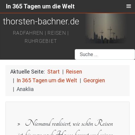
≡
In 365 Tagen um die Welt
thorsten-bachner.de
RADFAHREN | REISEN |
RUHRGEBIET
Suchen
Aktuelle Seite:
Start
Reisen
In 365 Tagen um die Welt
Georgien
Anaklia
Niemand realisiert, wie schön Reisen
ist, bis man nach Hause kommt und seinen