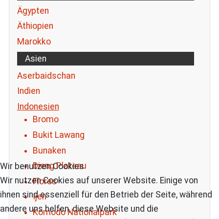
Ägypten
Äthiopien
Marokko
Asien
Aserbaidschan
Indien
Indonesien
Bromo
Bukit Lawang
Bunaken
Dieng Plateau
Wir benutzen Cookies
Wir nutzen Cookies auf unserer Website. Einige von
Flores
ihnen sind essenziell für den Betrieb der Seite, während
Ijen
andere uns helfen, diese Website und die
Komodo Nationalpark