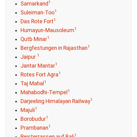
1
Samarkand
1
Suleiman-Too
1
Das Rote Fort
1
Humayun-Mausoleum
1
Qutb Minar
1
Bergfestungen in Rajasthan
1
Jaipur
1
Jantar Mantar
1
Rotes Fort Agra
1
Taj Mahal
1
Mahabodhi-Tempel
1
Darjeeling Himalayan Railway
1
Majuli
1
Borobudur
1
Prambanan
1
Reisterrassen auf Bali