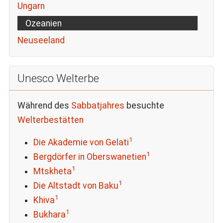
Ungarn
Ozeanien
Neuseeland
Unesco Welterbe
Während des
Sabbatjahres
besuchte
Welterbestätten
1
Die Akademie von Gelati
1
Bergdörfer in Oberswanetien
1
Mtskheta
1
Die Altstadt von Baku
1
Khiva
1
Bukhara