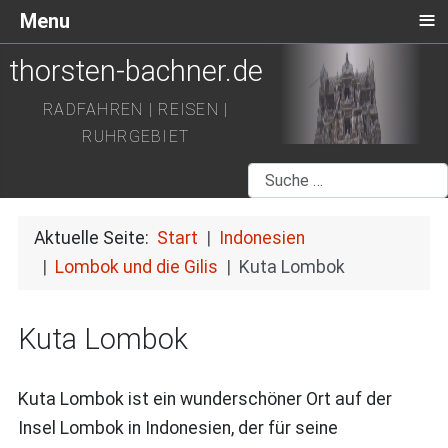
≡
Menu
thorsten-bachner.de
RADFAHREN | REISEN |
RUHRGEBIET
Suchen
Aktuelle Seite:
Start
Indonesien
Lombok und die Gilis
Kuta Lombok
Kuta Lombok
Kuta Lombok ist ein wunderschöner Ort auf der
Insel Lombok in Indonesien, der für seine