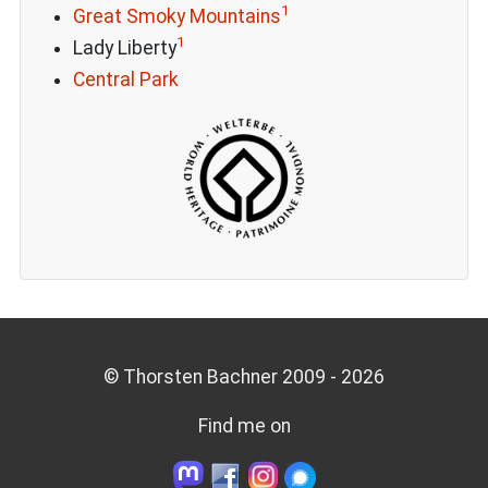
1
Great Smoky Mountains
1
Lady Liberty
Central Park
© Thorsten Bachner 2009 -
2026
Find me on