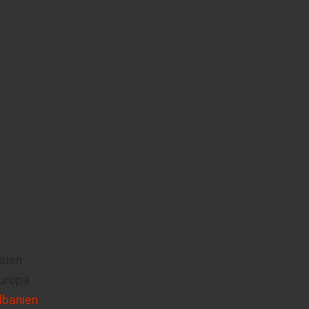
sien
uropa
lbanien