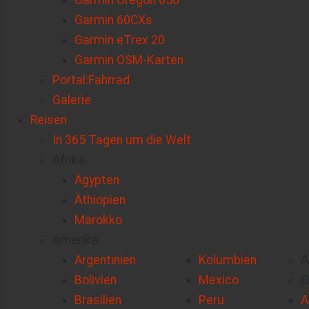
Garmin Oregon 650
Garmin 60CXs
Garmin eTrex 20
Garmin OSM-Karten
Portal:Fahrrad
Galerie
Reisen
In 365 Tagen um die Welt
Afrika
Ägypten
Äthiopien
Marokko
Amerika
Argentinien
Kolumbien
A
Bolivien
Mexico
E
Brasilien
Peru
A