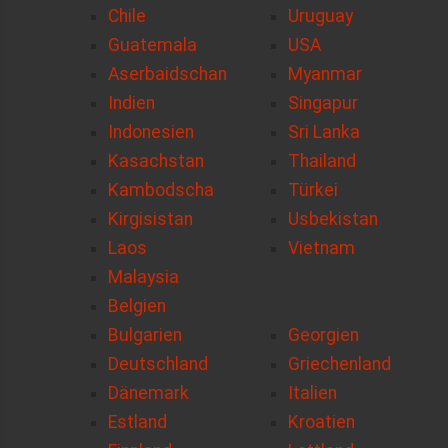
Chile
Uruguay
Guatemala
USA
Aserbaidschan
Myanmar
Indien
Singapur
Indonesien
Sri Lanka
Kasachstan
Thailand
Kambodscha
Türkei
Kirgisistan
Usbekistan
Laos
Vietnam
Malaysia
Belgien
Bulgarien
Georgien
Deutschland
Griechenland
Dänemark
Italien
Estland
Kroatien