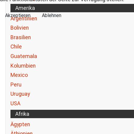
Amerika
Akzeptieren
Ablehnen
Argentinien
Bolivien
Brasilien
Chile
Guatemala
Kolumbien
Mexico
Peru
Uruguay
USA
Afrika
Ägypten
Äthiopien