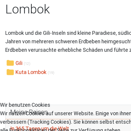
Lombok
Lombok und die Gili-Inseln sind kleine Paradiese, südl
Jahren von mehreren schweren Erdbeben heimgesucht. 
Erdbeben verursachte erhebliche Schäden und führte
Gili
(12)
Kuta Lombok
(19)
Wir benutzen Cookies
Meine Reisen
Wir nutzen Cookies auf unserer Website. Einige von ihnen
verbessern (Tracking Cookies). Sie können selbst entsch
In 365 Tagen um die Welt
alle Funktionalitäten der Seite zur Verfügung stehen.