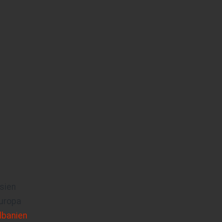
sien
uropa
lbanien