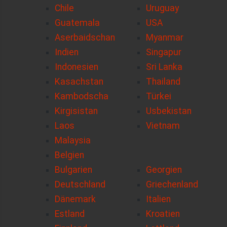
Chile
Uruguay
Guatemala
USA
Aserbaidschan
Myanmar
Indien
Singapur
Indonesien
Sri Lanka
Kasachstan
Thailand
Kambodscha
Türkei
Kirgisistan
Usbekistan
Laos
Vietnam
Malaysia
Belgien
Bulgarien
Georgien
Deutschland
Griechenland
Dänemark
Italien
Estland
Kroatien