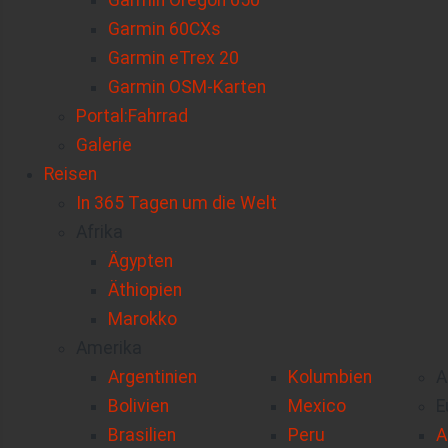
Garmin Oregon 650
Garmin 60CXs
Garmin eTrex 20
Garmin OSM-Karten
Portal:Fahrrad
Galerie
Reisen
In 365 Tagen um die Welt
Afrika
Ägypten
Äthiopien
Marokko
Amerika
Argentinien
Kolumbien
A
Bolivien
Mexico
E
Brasilien
Peru
A