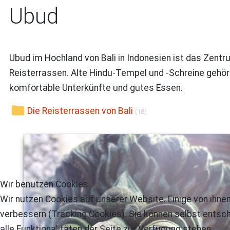
Ubud
Ubud im Hochland von Bali in Indonesien ist das Zentru
Reisterrassen. Alte Hindu-Tempel und -Schreine gehöre
komfortable Unterkünfte und gutes Essen.
Die Reisterrassen von Bali
(18)
Wir benutzen Cookies
Wir nutzen Cookies auf unserer Website. Einige von ihnen
verbessern (Tracking Cookies). Sie können selbst entsch
alle Funktionalitäten der Seite zur Verfügung stehen.