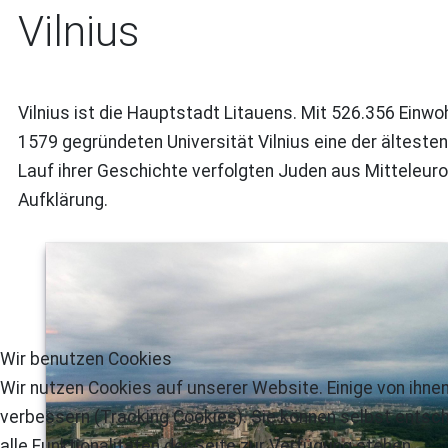
Vilnius
Vilnius ist die Hauptstadt Litauens. Mit 526.356 Einwoh
1579 gegründeten Universität Vilnius eine der ältesten 
Lauf ihrer Geschichte verfolgten Juden aus Mitteleur
Aufklärung.
Wir benutzen Cookies
Wir nutzen Cookies auf unserer Website. Einige von ihnen
verbessern (Tracking Cookies). Sie können selbst entsch
alle Funktionalitäten der Seite zur Verfügung stehen.