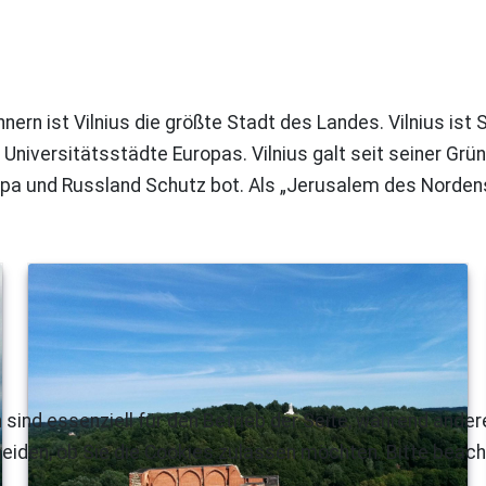
nern ist Vilnius die größte Stadt des Landes. Vilnius ist
Universitätsstädte Europas. Vilnius galt seit seiner Grün
opa und Russland Schutz bot. Als „Jerusalem des Norden
 sind essenziell für den Betrieb der Seite, während ande
eiden, ob Sie die Cookies zulassen möchten. Bitte beach