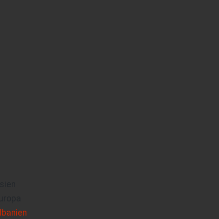
sien
uropa
lbanien