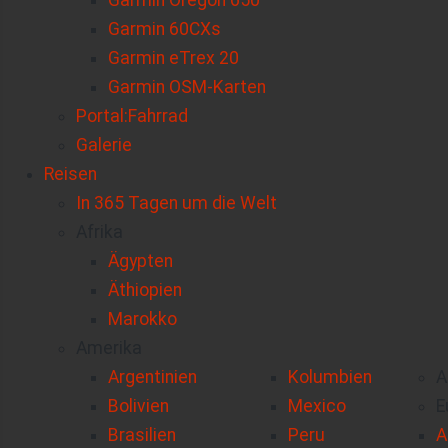
Garmin Oregon 650
Garmin 60CXs
Garmin eTrex 20
Garmin OSM-Karten
Portal:Fahrrad
Galerie
Reisen
In 365 Tagen um die Welt
Afrika
Ägypten
Äthiopien
Marokko
Amerika
Argentinien
Kolumbien
A
Bolivien
Mexico
E
Brasilien
Peru
A