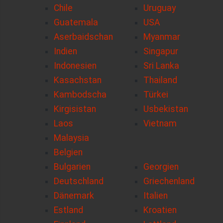
Chile
Uruguay
Guatemala
USA
Aserbaidschan
Myanmar
Indien
Singapur
Indonesien
Sri Lanka
Kasachstan
Thailand
Kambodscha
Türkei
Kirgisistan
Usbekistan
Laos
Vietnam
Malaysia
Belgien
Bulgarien
Georgien
Deutschland
Griechenland
Dänemark
Italien
Estland
Kroatien