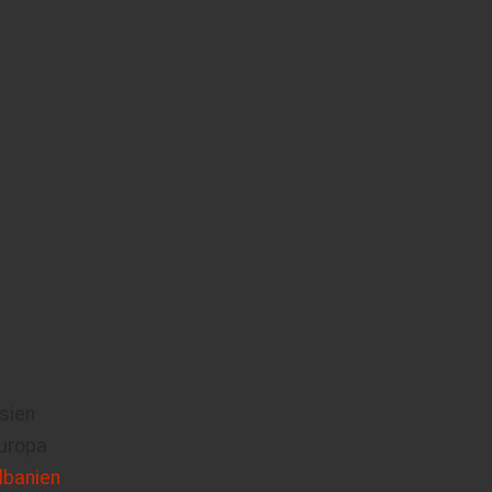
sien
uropa
lbanien