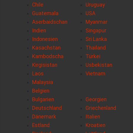
Chile
Uruguay
Guatemala
USA
Aserbaidschan
Myanmar
Indien
Singapur
Indonesien
Sri Lanka
Kasachstan
Thailand
Kambodscha
Türkei
Kirgisistan
Usbekistan
Laos
Vietnam
Malaysia
Belgien
Bulgarien
Georgien
Deutschland
Griechenland
Dänemark
Italien
Estland
Kroatien