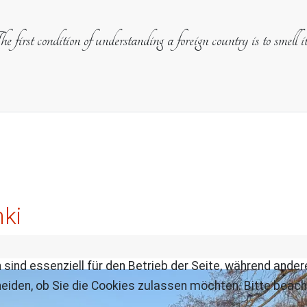
e first condition of understanding a foreign country is to smell i
nki
 sind essenziell für den Betrieb der Seite, während ande
eiden, ob Sie die Cookies zulassen möchten. Bitte beach