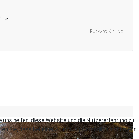
t
Rudyard Kipling
re uns helfen, diese Website und die Nutzererfahrung zu
ten Sie, dass bei einer Ablehnung womöglich nicht mehr