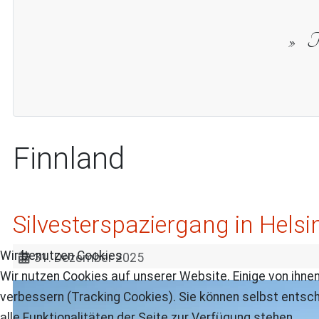
Th
Finnland
Silvesterspaziergang in Helsi
Wir benutzen Cookies
31. Dezember 2025
Wir nutzen Cookies auf unserer Website. Einige von ihnen
verbessern (Tracking Cookies). Sie können selbst entsch
alle Funktionalitäten der Seite zur Verfügung stehen.