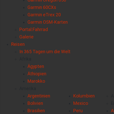
Garmin Oregon 650
Garmin 60CXs
Garmin eTrex 20
Garmin OSM-Karten
Portal:Fahrrad
Galerie
Reisen
In 365 Tagen um die Welt
Afrika
Ägypten
Äthiopien
Marokko
Amerika
Argentinien
Kolumbien
A
Bolivien
Mexico
E
Brasilien
Peru
A