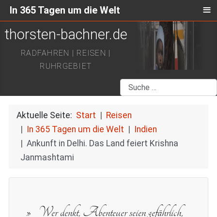
≡
In 365 Tagen um die Welt
thorsten-bachner.de
RADFAHREN | REISEN |
RUHRGEBIET
Suchen
Aktuelle Seite:
Start
Reisen
In 365 Tagen um die Welt
Indien
Ankunft in Delhi. Das Land feiert Krishna
Janmashtami
Wer denkt, Abenteuer seien gefährlich,