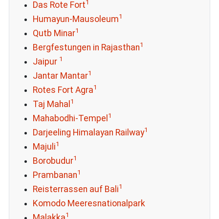
1
Das Rote Fort
1
Humayun-Mausoleum
1
Qutb Minar
1
Bergfestungen in Rajasthan
1
Jaipur
1
Jantar Mantar
1
Rotes Fort Agra
1
Taj Mahal
1
Mahabodhi-Tempel
1
Darjeeling Himalayan Railway
1
Majuli
1
Borobudur
1
Prambanan
1
Reisterrassen auf Bali
Komodo Meeresnationalpark
1
Malakka