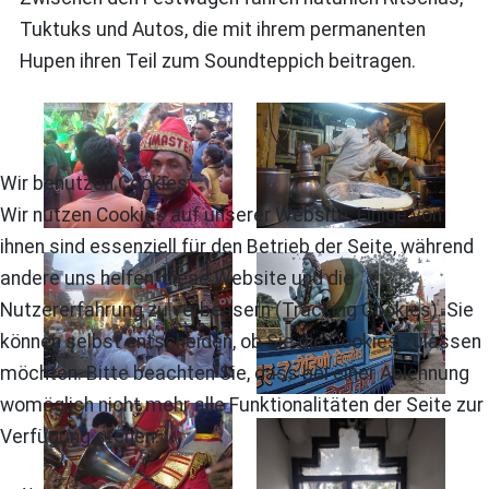
Tuktuks und Autos, die mit ihrem permanenten
Hupen ihren Teil zum Soundteppich beitragen.
Wir benutzen Cookies
Wir nutzen Cookies auf unserer Website. Einige von
ihnen sind essenziell für den Betrieb der Seite, während
andere uns helfen, diese Website und die
Nutzererfahrung zu verbessern (Tracking Cookies). Sie
können selbst entscheiden, ob Sie die Cookies zulassen
möchten. Bitte beachten Sie, dass bei einer Ablehnung
womöglich nicht mehr alle Funktionalitäten der Seite zur
Verfügung stehen.