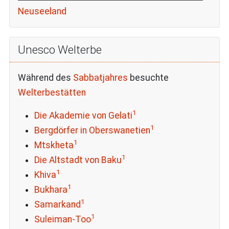
Neuseeland
Unesco Welterbe
Während des
Sabbatjahres
besuchte
Welterbestätten
1
Die Akademie von Gelati
1
Bergdörfer in Oberswanetien
1
Mtskheta
1
Die Altstadt von Baku
1
Khiva
1
Bukhara
1
Samarkand
1
Suleiman-Too