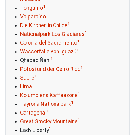
1
Tongariro
1
Valparaíso
1
Die Kirchen in Chiloe
1
Nationalpark Los Glaciares
1
Colonia del Sacramento
1
Wasserfälle von Iguazú
1
Qhapaq Ñan
1
Potosi und der Cerro Rico
1
Sucre
1
Lima
1
Kolumbiens Kaffeezone
1
Tayrona Nationalpark
1
Cartagena
1
Great Smoky Mountains
1
Lady Liberty