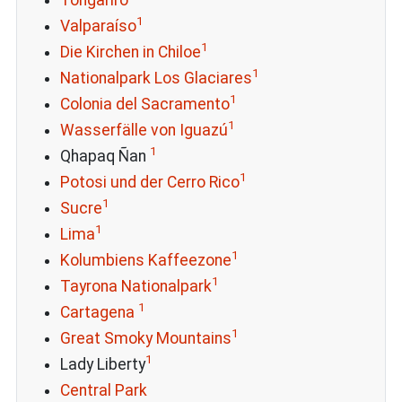
1
Valparaíso
1
Die Kirchen in Chiloe
1
Nationalpark Los Glaciares
1
Colonia del Sacramento
1
Wasserfälle von Iguazú
1
Qhapaq Ñan
1
Potosi und der Cerro Rico
1
Sucre
1
Lima
1
Kolumbiens Kaffeezone
1
Tayrona Nationalpark
1
Cartagena
1
Great Smoky Mountains
1
Lady Liberty
Central Park