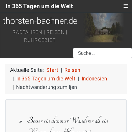
≡
In 365 Tagen um die Welt
thorsten-bachner.de
RADFAHREN | REISEN |
RUHRGEBIET
Suchen
Aktuelle Seite:
Start
Reisen
In 365 Tagen um die Welt
Indonesien
Nachtwanderung zum Ijen
Besser ein dummer Wanderer als ein
Weiser, der zu Hause sitzt.