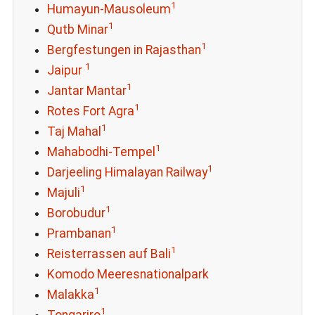
1
Humayun-Mausoleum
1
Qutb Minar
1
Bergfestungen in Rajasthan
1
Jaipur
1
Jantar Mantar
1
Rotes Fort Agra
1
Taj Mahal
1
Mahabodhi-Tempel
1
Darjeeling Himalayan Railway
1
Majuli
1
Borobudur
1
Prambanan
1
Reisterrassen auf Bali
Komodo Meeresnationalpark
1
Malakka
1
Tongariro