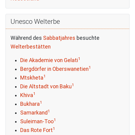
Unesco Welterbe
Während des
Sabbatjahres
besuchte
Welterbestätten
1
Die Akademie von Gelati
1
Bergdörfer in Oberswanetien
1
Mtskheta
1
Die Altstadt von Baku
1
Khiva
1
Bukhara
1
Samarkand
1
Suleiman-Too
1
Das Rote Fort