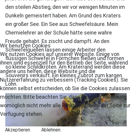
den steilen Abstieg, den wir vor wenigen Minuten im
Dunkeln gemeistert haben. Am Grund des Kraters
ein großer See. Ein See aus Schwefelsäure. Mein
Chemielehrer an der Schule hätte seine wahre
Freude gehabt. Es zischt und dampft. An den
Wir benutzen Cookies
Schwefelquellen lassen einige Arbeiter den
Wir nutzen Cookies auf unserer Website. Einige von
flüssigen Schwefel in Förmchen fließen und formen
ihnen sind essenziell für den Betrieb der Seite, während
so kleine Schildkröten. Am Kraterrand werden diese
andere uns helfen, diese Website und die
Souvenirs verkauft. Ein kleines Zubrot zum kargen
Nutzererfahrung zu verbessern (Tracking Cookies). Sie
Lohn.
können selbst entscheiden, ob Sie die Cookies zulassen
möchten. Bitte beachten Sie, dass bei einer Ablehnung
womöglich nicht mehr alle Funktionalitäten der Seite zur
Verfügung stehen.
Akzeptieren
Ablehnen