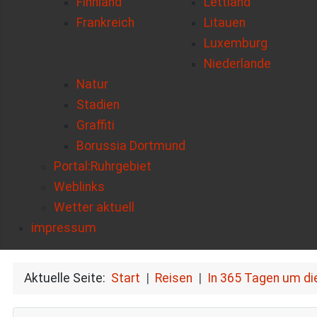
Finnland
Lettland
Frankreich
Litauen
Luxemburg
Niederlande
Natur
Stadien
Graffiti
Borussia Dortmund
Portal:Ruhrgebiet
Weblinks
Wetter aktuell
impressum
Aktuelle Seite:
Start
Reisen
In 365 Tagen um di