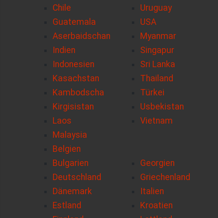
Chile
Uruguay
Guatemala
USA
Aserbaidschan
Myanmar
Indien
Singapur
Indonesien
Sri Lanka
Kasachstan
Thailand
Kambodscha
Türkei
Kirgisistan
Usbekistan
Laos
Vietnam
Malaysia
Belgien
Bulgarien
Georgien
Deutschland
Griechenland
Dänemark
Italien
Estland
Kroatien