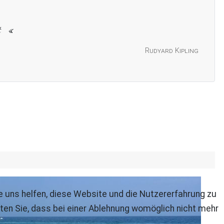
t
Rudyard Kipling
re uns helfen, diese Website und die Nutzererfahrung zu
ten Sie, dass bei einer Ablehnung womöglich nicht mehr