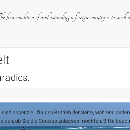
e first condition of understanding a foreign country is to smell i
lt
radies.
 sind essenziell für den Betrieb der Seite, während ande
eiden, ob Sie die Cookies zulassen möchten. Bitte beach