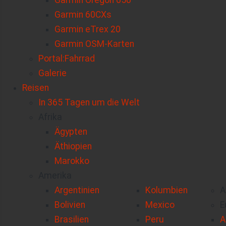
Garmin Oregon 650
Garmin 60CXs
Garmin eTrex 20
Garmin OSM-Karten
Portal:Fahrrad
Galerie
Reisen
In 365 Tagen um die Welt
Afrika
Ägypten
Äthiopien
Marokko
Amerika
Argentinien
Kolumbien
A
Bolivien
Mexico
E
Brasilien
Peru
A