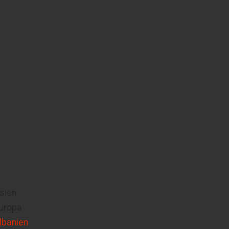
sien
uropa
lbanien