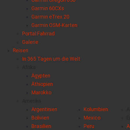
Garmin Oregon 650
Garmin 60CXs
Garmin eTrex 20
Garmin OSM-Karten
Portal:Fahrrad
Galerie
Reisen
In 365 Tagen um die Welt
Afrika
Ägypten
Äthiopien
Marokko
Amerika
Argentinien
Kolumbien
A
Bolivien
Mexico
E
Brasilien
Peru
A