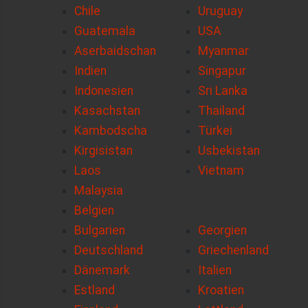
Chile
Uruguay
Guatemala
USA
Aserbaidschan
Myanmar
Indien
Singapur
Indonesien
Sri Lanka
Kasachstan
Thailand
Kambodscha
Türkei
Kirgisistan
Usbekistan
Laos
Vietnam
Malaysia
Belgien
Bulgarien
Georgien
Deutschland
Griechenland
Dänemark
Italien
Estland
Kroatien