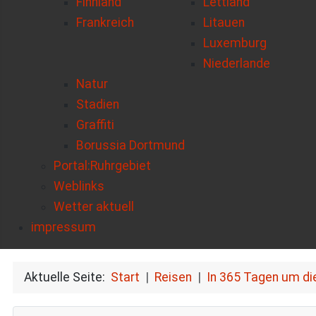
Finnland
Lettland
Frankreich
Litauen
Luxemburg
Niederlande
Natur
Stadien
Graffiti
Borussia Dortmund
Portal:Ruhrgebiet
Weblinks
Wetter aktuell
impressum
Aktuelle Seite:
Start
Reisen
In 365 Tagen um di