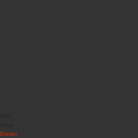
sien
uropa
lbanien