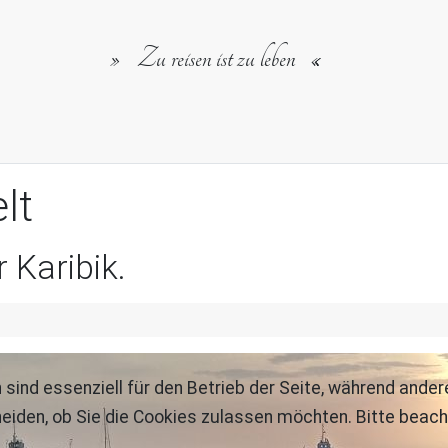
Zu reisen ist zu leben
lt
 Karibik.
 sind essenziell für den Betrieb der Seite, während ande
eiden, ob Sie die Cookies zulassen möchten. Bitte beach