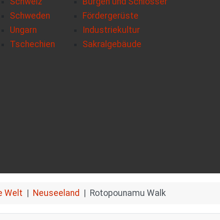
Schweiz
Burgen und Schlösser
Schweden
Fördergerüste
Ungarn
Industriekultur
Tschechien
Sakralgebäude
e Welt
Neuseeland
Rotopounamu Walk