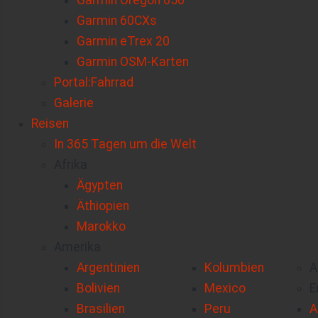
Garmin Oregon 650
Garmin 60CXs
Garmin eTrex 20
Garmin OSM-Karten
Portal:Fahrrad
Galerie
Reisen
In 365 Tagen um die Welt
Afrika
Ägypten
Äthiopien
Marokko
Amerika
Argentinien
Kolumbien
A
Bolivien
Mexico
E
Brasilien
Peru
A