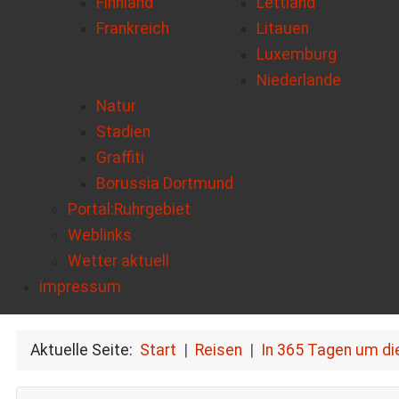
Finnland
Lettland
Frankreich
Litauen
Luxemburg
Niederlande
Natur
Stadien
Graffiti
Borussia Dortmund
Portal:Ruhrgebiet
Weblinks
Wetter aktuell
impressum
Aktuelle Seite:
Start
Reisen
In 365 Tagen um di