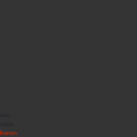
sien
uropa
lbanien