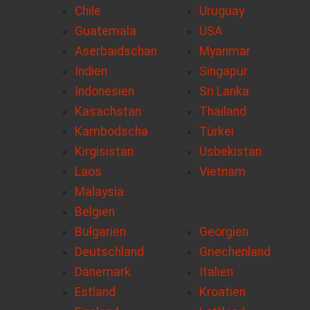
Chile
Uruguay
Guatemala
USA
Aserbaidschan
Myanmar
Indien
Singapur
Indonesien
Sri Lanka
Kasachstan
Thailand
Kambodscha
Türkei
Kirgisistan
Usbekistan
Laos
Vietnam
Malaysia
Belgien
Bulgarien
Georgien
Deutschland
Griechenland
Dänemark
Italien
Estland
Kroatien