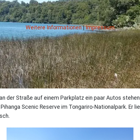
Weitere Informationen
|
Impressum
 an der Straße auf einem Parkplatz ein paar Autos stehen
ihanga Scenic Reserve im Tongariro-Nationalpark. Er l
tsch.