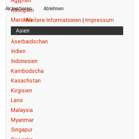
Ägypten
Akzeptieren
Ablehnen
Äthiopien
Marokko
Weitere Informationen
|
Impressum
Asien
Aserbaidschan
Indien
Indonesien
Kambodscha
Kasachstan
Kirgisien
Laos
Malaysia
Myanmar
Singapur