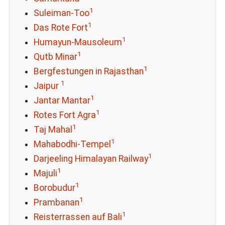
1
Suleiman-Too
1
Das Rote Fort
1
Humayun-Mausoleum
1
Qutb Minar
1
Bergfestungen in Rajasthan
1
Jaipur
1
Jantar Mantar
1
Rotes Fort Agra
1
Taj Mahal
1
Mahabodhi-Tempel
1
Darjeeling Himalayan Railway
1
Majuli
1
Borobudur
1
Prambanan
1
Reisterrassen auf Bali