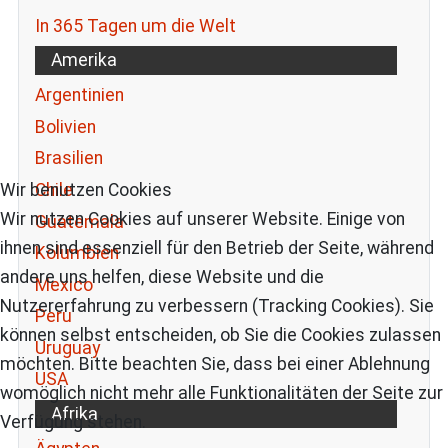
In 365 Tagen um die Welt
Amerika
Argentinien
Bolivien
Brasilien
Chile
Wir benutzen Cookies
Wir nutzen Cookies auf unserer Website. Einige von
Guatemala
ihnen sind essenziell für den Betrieb der Seite, während
Kolumbien
andere uns helfen, diese Website und die
Mexico
Nutzererfahrung zu verbessern (Tracking Cookies). Sie
Peru
können selbst entscheiden, ob Sie die Cookies zulassen
Uruguay
möchten. Bitte beachten Sie, dass bei einer Ablehnung
USA
womöglich nicht mehr alle Funktionalitäten der Seite zur
Afrika
Verfügung stehen.