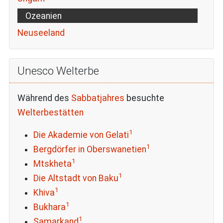
Ozeanien
Neuseeland
Unesco Welterbe
Während des
Sabbatjahres
besuchte
Welterbestätten
1
Die Akademie von Gelati
1
Bergdörfer in Oberswanetien
1
Mtskheta
1
Die Altstadt von Baku
1
Khiva
1
Bukhara
1
Samarkand