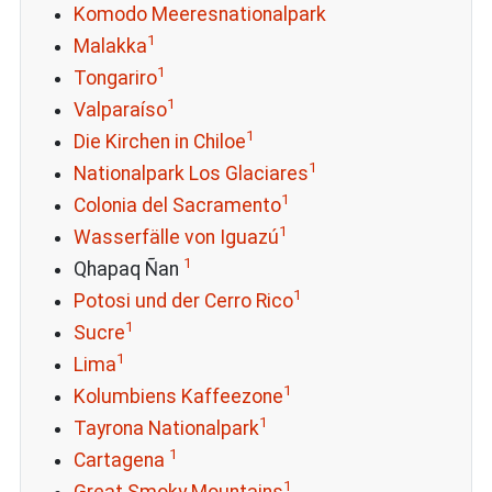
Komodo Meeresnationalpark
1
Malakka
1
Tongariro
1
Valparaíso
1
Die Kirchen in Chiloe
1
Nationalpark Los Glaciares
1
Colonia del Sacramento
1
Wasserfälle von Iguazú
1
Qhapaq Ñan
1
Potosi und der Cerro Rico
1
Sucre
1
Lima
1
Kolumbiens Kaffeezone
1
Tayrona Nationalpark
1
Cartagena
1
Great Smoky Mountains