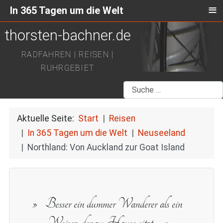
≡
In 365 Tagen um die Welt
thorsten-bachner.de
RADFAHREN | REISEN |
RUHRGEBIET
Suchen
Aktuelle Seite:
Start
Reisen
In 365 Tagen um die Welt
Neuseeland
Northland: Von Auckland zur Goat Island
Besser ein dummer Wanderer als ein
Weiser, der zu Hause sitzt.