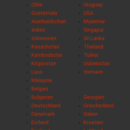
Chile
Uruguay
Guatemala
USA
Aserbaidschan
Myanmar
Indien
Singapur
Indonesien
Sri Lanka
Kasachstan
Thailand
Kambodscha
Türkei
Kirgisistan
Usbekistan
Laos
Vietnam
Malaysia
Belgien
Bulgarien
Georgien
Deutschland
Griechenland
Dänemark
Italien
Estland
Kroatien