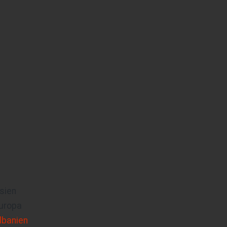
sien
uropa
lbanien