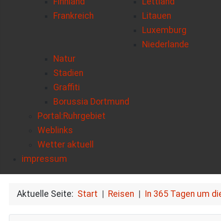
Finnland
Lettland
Frankreich
Litauen
Luxemburg
Niederlande
Natur
Stadien
Graffiti
Borussia Dortmund
Portal:Ruhrgebiet
Weblinks
Wetter aktuell
impressum
Aktuelle Seite:
Start
Reisen
In 365 Tagen um di