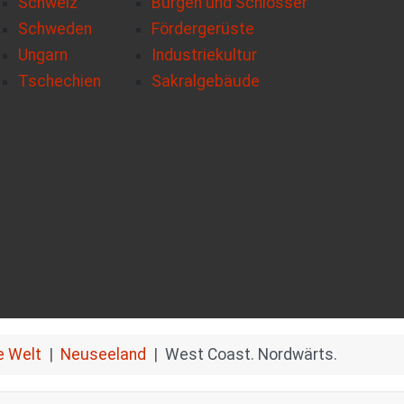
Schweiz
Burgen und Schlösser
Schweden
Fördergerüste
Ungarn
Industriekultur
Tschechien
Sakralgebäude
e Welt
Neuseeland
West Coast. Nordwärts.