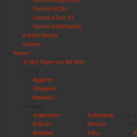
Garmin Oregon 650
Garmin 60CXs
Garmin eTrex 20
Garmin OSM-Karten
Portal:Fahrrad
Galerie
Reisen
In 365 Tagen um die Welt
Afrika
Ägypten
Äthiopien
Marokko
Amerika
Argentinien
Kolumbien
A
Bolivien
Mexico
E
Brasilien
Peru
A