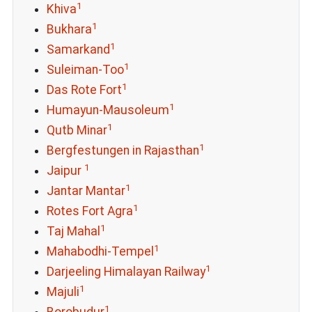
1
Khiva
1
Bukhara
1
Samarkand
1
Suleiman-Too
1
Das Rote Fort
1
Humayun-Mausoleum
1
Qutb Minar
1
Bergfestungen in Rajasthan
1
Jaipur
1
Jantar Mantar
1
Rotes Fort Agra
1
Taj Mahal
1
Mahabodhi-Tempel
1
Darjeeling Himalayan Railway
1
Majuli
1