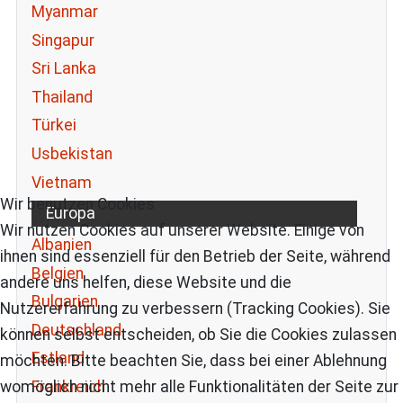
Myanmar
Singapur
Sri Lanka
Thailand
Türkei
Usbekistan
Vietnam
Wir benutzen Cookies
Europa
Wir nutzen Cookies auf unserer Website. Einige von
Albanien
ihnen sind essenziell für den Betrieb der Seite, während
Belgien
andere uns helfen, diese Website und die
Bulgarien
Nutzererfahrung zu verbessern (Tracking Cookies). Sie
Deutschland
können selbst entscheiden, ob Sie die Cookies zulassen
Estland
möchten. Bitte beachten Sie, dass bei einer Ablehnung
Frankreich
womöglich nicht mehr alle Funktionalitäten der Seite zur