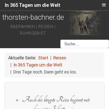
≡
In 365 Tagen um die Welt
thorsten-bachner.de
RADFAHREN | REISEN |
RUHRGEBIET
Suchen
Aktuelle Seite:
Start
Reisen
In 365 Tagen um die Welt
Drei Tage noch. Dann geht es los.
Auch die längste Reise beginnt mit
dem ersten Schritt.