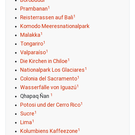
Borobudur
1
Prambanan
1
Reisterrassen auf Bali
Komodo Meeresnationalpark
1
Malakka
1
Tongariro
1
Valparaíso
1
Die Kirchen in Chiloe
1
Nationalpark Los Glaciares
1
Colonia del Sacramento
1
Wasserfälle von Iguazú
1
Qhapaq Ñan
1
Potosi und der Cerro Rico
1
Sucre
1
Lima
1
Kolumbiens Kaffeezone