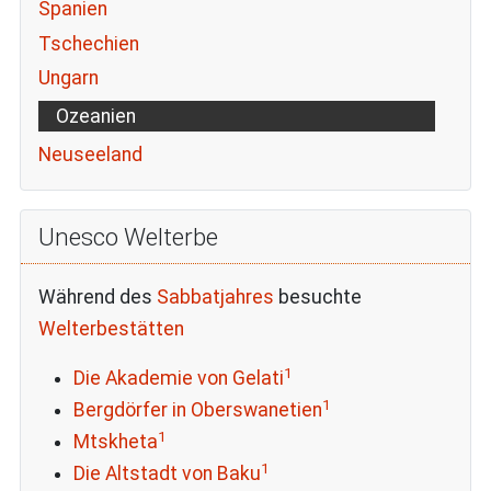
Spanien
Tschechien
Ungarn
Ozeanien
Neuseeland
Unesco Welterbe
Während des
Sabbatjahres
besuchte
Welterbestätten
1
Die Akademie von Gelati
1
Bergdörfer in Oberswanetien
1
Mtskheta
1
Die Altstadt von Baku