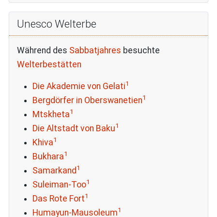
Unesco Welterbe
Während des
Sabbatjahres
besuchte
Welterbestätten
1
Die Akademie von Gelati
1
Bergdörfer in Oberswanetien
1
Mtskheta
1
Die Altstadt von Baku
1
Khiva
1
Bukhara
1
Samarkand
1
Suleiman-Too
1
Das Rote Fort
1
Humayun-Mausoleum