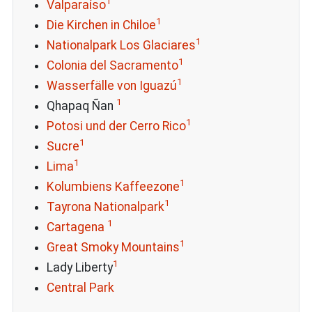
1
Valparaíso
1
Die Kirchen in Chiloe
1
Nationalpark Los Glaciares
1
Colonia del Sacramento
1
Wasserfälle von Iguazú
1
Qhapaq Ñan
1
Potosi und der Cerro Rico
1
Sucre
1
Lima
1
Kolumbiens Kaffeezone
1
Tayrona Nationalpark
1
Cartagena
1
Great Smoky Mountains
1
Lady Liberty
Central Park