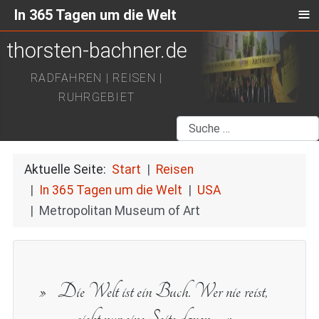
≡
In 365 Tagen um die Welt
thorsten-bachner.de
RADFAHREN | REISEN |
RUHRGEBIET
Suchen
Aktuelle Seite:
Start
Reisen
In 365 Tagen um die Welt
USA
Metropolitan Museum of Art
Die Welt ist ein Buch. Wer nie reist,
sieht nur eine Seite davon.