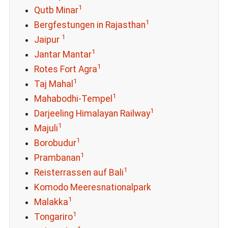
1
Qutb Minar
1
Bergfestungen in Rajasthan
1
Jaipur
1
Jantar Mantar
1
Rotes Fort Agra
1
Taj Mahal
1
Mahabodhi-Tempel
1
Darjeeling Himalayan Railway
1
Majuli
1
Borobudur
1
Prambanan
1
Reisterrassen auf Bali
Komodo Meeresnationalpark
1
Malakka
1
Tongariro