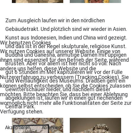
Zum Ausgleich laufen wir in den nördlichen
Gebäudetrakt. Und plötzlich sind wir wieder in Asien.
Kunst aus Indonesien, Indien und China wird gezeigt.
Wir benutzen Cookies
Und das ist in der Regel skulpturale, religiöse Kunst.
Wir nutzen Cookies auf unserer Website. Einige von
Buddha und Ganesha, anmutige Damen mit üppigen
ihnen sind essenziell für den Betrieb der Seite, während
Brüsten. Aber vor allem ist hier nicht so voll. Nach
andere uns helfen, diese Website und die
gut 6 Stunden im Met kapitulieren wir vor der Fülle
Nutzererfahrung zu verbessern (Tracking Cookies). Sie
und Weitläufigkeit des Museums. Draußen geht ein
können selbst entscheiden, ob Sie die Cookies zulassen
Gewitterschauer nieder, und nachdem dieser
möchten. Bitte beachten Sie, dass bei einer Ablehnung
abgeklungen ist, laufen wir in einen gut riechenden
womöglich nicht mehr alle Funktionalitäten der Seite zur
Central Park.
Verfügung stehen.
Akzeptieren
Ablehnen