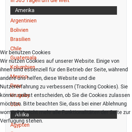
In 365 Tagen um die Welt
Amerika
Argentinien
Bolivien
Brasilien
Chile
Wir benutzen Cookies
Guatemala
Wir nutzen Cookies auf unserer Website. Einige von
Kolumbien
ihnen sind essenziell für den Betrieb der Seite, während
Mexico
andere uns helfen, diese Website und die
Peru
Nutzererfahrung zu verbessern (Tracking Cookies). Sie
Uruguay
können selbst entscheiden, ob Sie die Cookies zulassen
möchten. Bitte beachten Sie, dass bei einer Ablehnung
USA
womöglich nicht mehr alle Funktionalitäten der Seite zur
Afrika
Verfügung stehen.
Ägypten