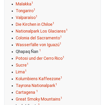
1
Malakka
1
Tongariro
1
Valparaíso
1
Die Kirchen in Chiloe
1
Nationalpark Los Glaciares
1
Colonia del Sacramento
1
Wasserfälle von Iguazú
1
Qhapaq Ñan
1
Potosi und der Cerro Rico
1
Sucre
1
Lima
1
Kolumbiens Kaffeezone
1
Tayrona Nationalpark
1
Cartagena
1
Great Smoky Mountains
1