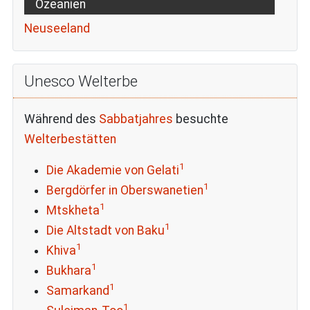
Ozeanien
Neuseeland
Unesco Welterbe
Während des
Sabbatjahres
besuchte
Welterbestätten
1
Die Akademie von Gelati
1
Bergdörfer in Oberswanetien
1
Mtskheta
1
Die Altstadt von Baku
1
Khiva
1
Bukhara
1
Samarkand
1