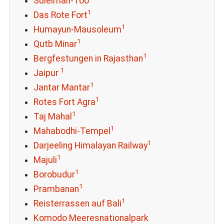
Suleiman-Too
1
Das Rote Fort
1
Humayun-Mausoleum
1
Qutb Minar
1
Bergfestungen in Rajasthan
1
Jaipur
1
Jantar Mantar
1
Rotes Fort Agra
1
Taj Mahal
1
Mahabodhi-Tempel
1
Darjeeling Himalayan Railway
1
Majuli
1
Borobudur
1
Prambanan
1
Reisterrassen auf Bali
Komodo Meeresnationalpark