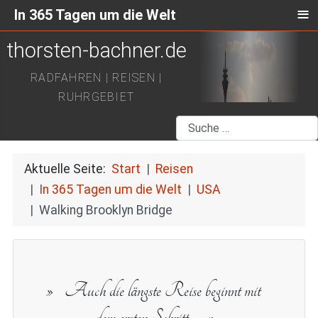
≡
In 365 Tagen um die Welt
thorsten-bachner.de
RADFAHREN | REISEN |
RUHRGEBIET
Suchen
Aktuelle Seite:
Start
Reisen
In 365 Tagen um die Welt
USA
Walking Brooklyn Bridge
Auch die längste Reise beginnt mit
dem ersten Schritt.