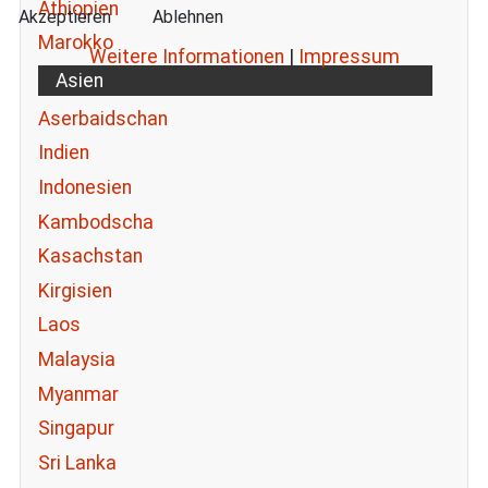
Äthiopien
Akzeptieren
Ablehnen
Marokko
Weitere Informationen
|
Impressum
Asien
Aserbaidschan
Indien
Indonesien
Kambodscha
Kasachstan
Kirgisien
Laos
Malaysia
Myanmar
Singapur
Sri Lanka