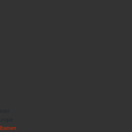
sien
uropa
lbanien