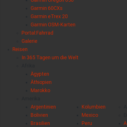
Garmin Oregon 650
Garmin 60CXs
Garmin eTrex 20
Garmin OSM-Karten
Portal:Fahrrad
Galerie
Reisen
In 365 Tagen um die Welt
Afrika
Ägypten
Äthiopien
Marokko
Amerika
Argentinien
Kolumbien
A
Bolivien
Mexico
E
Brasilien
Peru
A