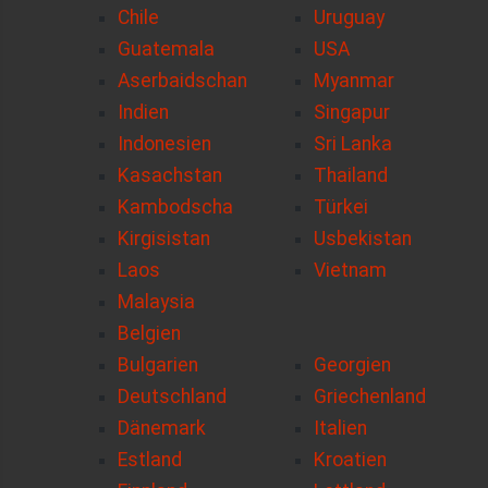
Chile
Uruguay
Guatemala
USA
Aserbaidschan
Myanmar
Indien
Singapur
Indonesien
Sri Lanka
Kasachstan
Thailand
Kambodscha
Türkei
Kirgisistan
Usbekistan
Laos
Vietnam
Malaysia
Belgien
Bulgarien
Georgien
Deutschland
Griechenland
Dänemark
Italien
Estland
Kroatien