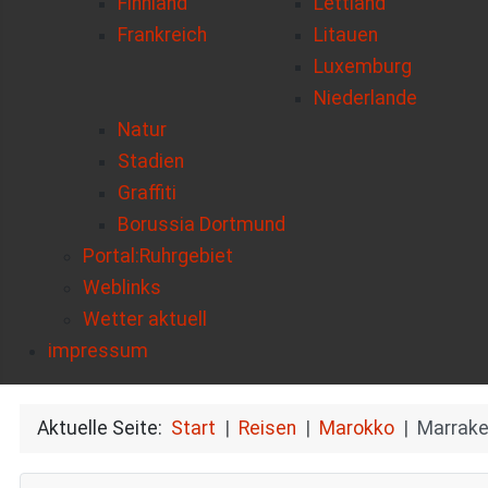
Finnland
Lettland
Frankreich
Litauen
Luxemburg
Niederlande
Natur
Stadien
Graffiti
Borussia Dortmund
Portal:Ruhrgebiet
Weblinks
Wetter aktuell
impressum
Aktuelle Seite:
Start
Reisen
Marokko
Marrake