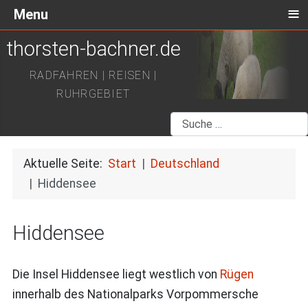
≡
Menu
thorsten-bachner.de
RADFAHREN | REISEN |
RUHRGEBIET
Suchen
Aktuelle Seite:
Start
Deutschland
Hiddensee
Hiddensee
Die Insel Hiddensee liegt westlich von
Rügen
innerhalb des Nationalparks Vorpommersche