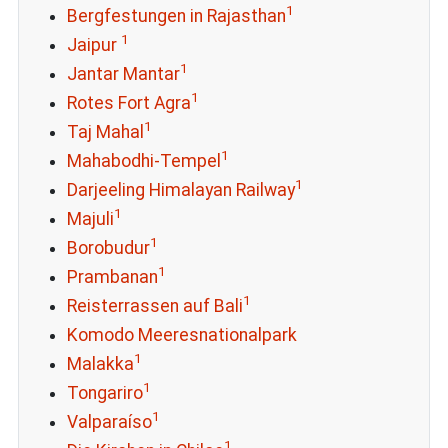
1
Bergfestungen in Rajasthan
1
Jaipur
1
Jantar Mantar
1
Rotes Fort Agra
1
Taj Mahal
1
Mahabodhi-Tempel
1
Darjeeling Himalayan Railway
1
Majuli
1
Borobudur
1
Prambanan
1
Reisterrassen auf Bali
Komodo Meeresnationalpark
1
Malakka
1
Tongariro
1
Valparaíso
1