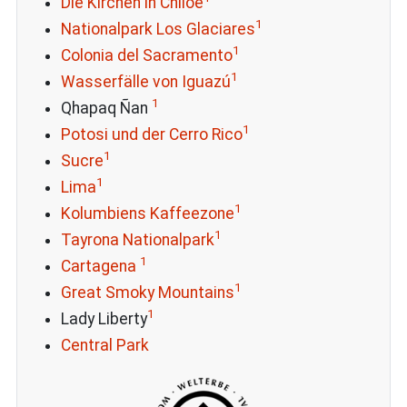
Die Kirchen in Chiloe
1
Nationalpark Los Glaciares
1
Colonia del Sacramento
1
Wasserfälle von Iguazú
1
Qhapaq Ñan
1
Potosi und der Cerro Rico
1
Sucre
1
Lima
1
Kolumbiens Kaffeezone
1
Tayrona Nationalpark
1
Cartagena
1
Great Smoky Mountains
1
Lady Liberty
Central Park