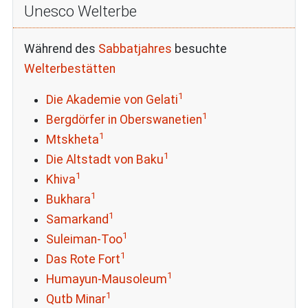
Unesco Welterbe
Während des
Sabbatjahres
besuchte
Welterbestätten
1
Die Akademie von Gelati
1
Bergdörfer in Oberswanetien
1
Mtskheta
1
Die Altstadt von Baku
1
Khiva
1
Bukhara
1
Samarkand
1
Suleiman-Too
1
Das Rote Fort
1
Humayun-Mausoleum
1
Qutb Minar