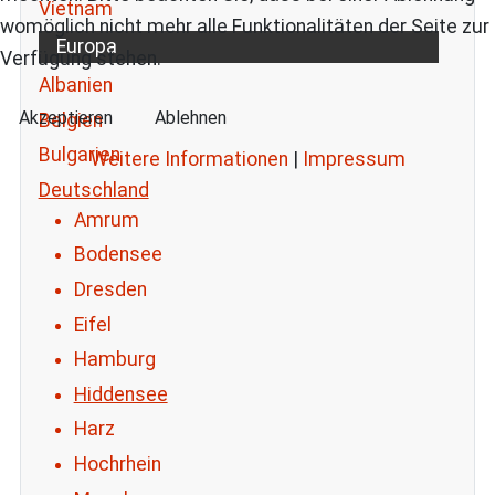
Vietnam
womöglich nicht mehr alle Funktionalitäten der Seite zur
Europa
Verfügung stehen.
Albanien
Akzeptieren
Ablehnen
Belgien
Bulgarien
Weitere Informationen
|
Impressum
Deutschland
Amrum
Bodensee
Dresden
Eifel
Hamburg
Hiddensee
Harz
Hochrhein