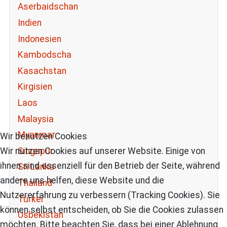
Aserbaidschan
Indien
Indonesien
Kambodscha
Kasachstan
Kirgisien
Laos
Malaysia
Myanmar
Wir benutzen Cookies
Singapur
Wir nutzen Cookies auf unserer Website. Einige von
ihnen sind essenziell für den Betrieb der Seite, während
Sri Lanka
andere uns helfen, diese Website und die
Thailand
Nutzererfahrung zu verbessern (Tracking Cookies). Sie
Türkei
können selbst entscheiden, ob Sie die Cookies zulassen
Usbekistan
möchten. Bitte beachten Sie, dass bei einer Ablehnung