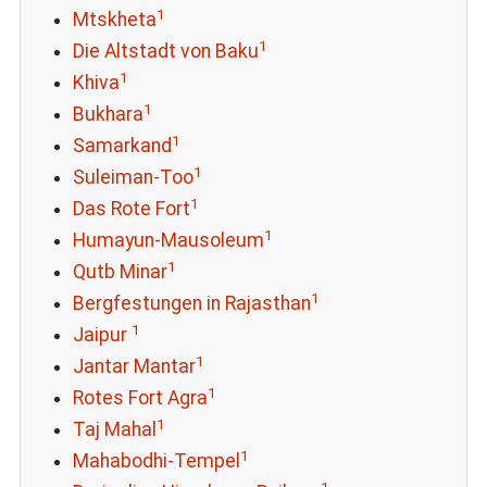
1
Mtskheta
1
Die Altstadt von Baku
1
Khiva
1
Bukhara
1
Samarkand
1
Suleiman-Too
1
Das Rote Fort
1
Humayun-Mausoleum
1
Qutb Minar
1
Bergfestungen in Rajasthan
1
Jaipur
1
Jantar Mantar
1
Rotes Fort Agra
1
Taj Mahal
1
Mahabodhi-Tempel