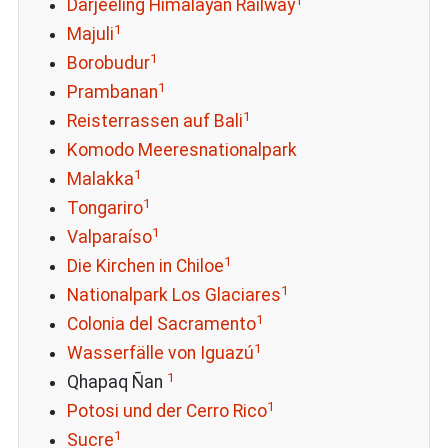
1
Darjeeling Himalayan Railway
1
Majuli
1
Borobudur
1
Prambanan
1
Reisterrassen auf Bali
Komodo Meeresnationalpark
1
Malakka
1
Tongariro
1
Valparaíso
1
Die Kirchen in Chiloe
1
Nationalpark Los Glaciares
1
Colonia del Sacramento
1
Wasserfälle von Iguazú
1
Qhapaq Ñan
1
Potosi und der Cerro Rico
1
Sucre