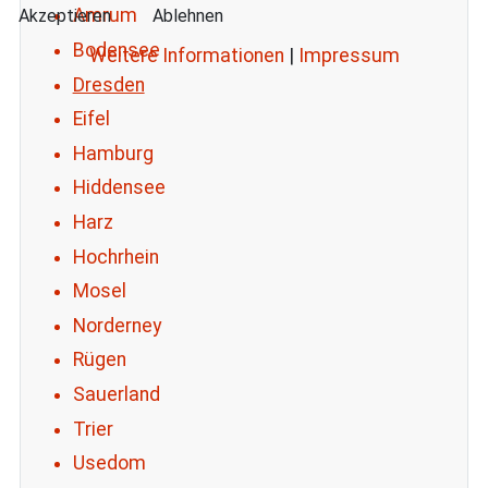
Amrum
Akzeptieren
Ablehnen
Bodensee
Weitere Informationen
|
Impressum
Dresden
Eifel
Hamburg
Hiddensee
Harz
Hochrhein
Mosel
Norderney
Rügen
Sauerland
Trier
Usedom