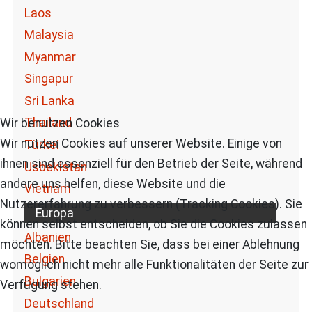
Laos
Malaysia
Myanmar
Singapur
Sri Lanka
Thailand
Wir benutzen Cookies
Wir nutzen Cookies auf unserer Website. Einige von
Türkei
ihnen sind essenziell für den Betrieb der Seite, während
Usbekistan
andere uns helfen, diese Website und die
Vietnam
Nutzererfahrung zu verbessern (Tracking Cookies). Sie
Europa
können selbst entscheiden, ob Sie die Cookies zulassen
Albanien
möchten. Bitte beachten Sie, dass bei einer Ablehnung
Belgien
womöglich nicht mehr alle Funktionalitäten der Seite zur
Bulgarien
Verfügung stehen.
Deutschland