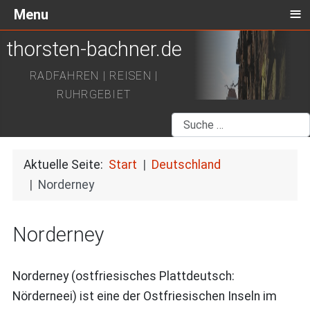
≡
Menu
thorsten-bachner.de
RADFAHREN | REISEN |
RUHRGEBIET
Suchen
Aktuelle Seite:
Start
Deutschland
Norderney
Norderney
Norderney (ostfriesisches Plattdeutsch:
Nörderneei) ist eine der Ostfriesischen Inseln im