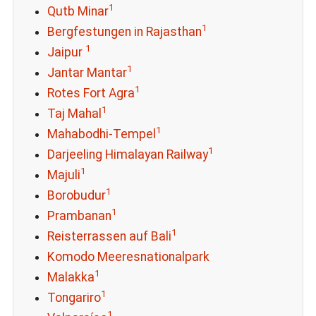
1
Qutb Minar
1
Bergfestungen in Rajasthan
1
Jaipur
1
Jantar Mantar
1
Rotes Fort Agra
1
Taj Mahal
1
Mahabodhi-Tempel
1
Darjeeling Himalayan Railway
1
Majuli
1
Borobudur
1
Prambanan
1
Reisterrassen auf Bali
Komodo Meeresnationalpark
1
Malakka
1
Tongariro
1