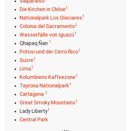
Valparaíso
1
Die Kirchen in Chiloe
1
Nationalpark Los Glaciares
1
Colonia del Sacramento
1
Wasserfälle von Iguazú
1
Qhapaq Ñan
1
Potosi und der Cerro Rico
1
Sucre
1
Lima
1
Kolumbiens Kaffeezone
1
Tayrona Nationalpark
1
Cartagena
1
Great Smoky Mountains
1
Lady Liberty
Central Park