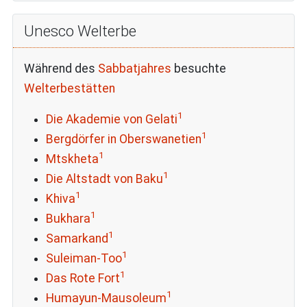
Unesco Welterbe
Während des
Sabbatjahres
besuchte
Welterbestätten
1
Die Akademie von Gelati
1
Bergdörfer in Oberswanetien
1
Mtskheta
1
Die Altstadt von Baku
1
Khiva
1
Bukhara
1
Samarkand
1
Suleiman-Too
1
Das Rote Fort
1
Humayun-Mausoleum