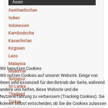
Asien
Aserbaidschan
Indien
Indonesien
Kambodscha
Kasachstan
Kirgisien
Laos
Malaysia
Wir benutzen Cookies
Myanmar
Wir nutzen Cookies auf unserer Website. Einige von
Singapur
ihnen sind essenziell für den Betrieb der Seite, während
Sri Lanka
andere uns helfen, diese Website und die
Thailand
Nutzererfahrung zu verbessern (Tracking Cookies). Sie
Türkei
können selbst entscheiden, ob Sie die Cookies zulassen