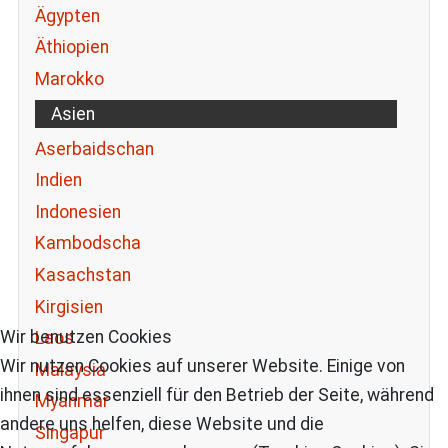
Ägypten
Äthiopien
Marokko
Asien
Aserbaidschan
Indien
Indonesien
Kambodscha
Kasachstan
Kirgisien
Wir benutzen Cookies
Laos
Wir nutzen Cookies auf unserer Website. Einige von
Malaysia
ihnen sind essenziell für den Betrieb der Seite, während
Myanmar
andere uns helfen, diese Website und die
Singapur