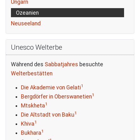
Ungarn
Ozeanien
Neuseeland
Unesco Welterbe
Während des
Sabbatjahres
besuchte
Welterbestätten
1
Die Akademie von Gelati
1
Bergdörfer in Oberswanetien
1
Mtskheta
1
Die Altstadt von Baku
1
Khiva
1
Bukhara