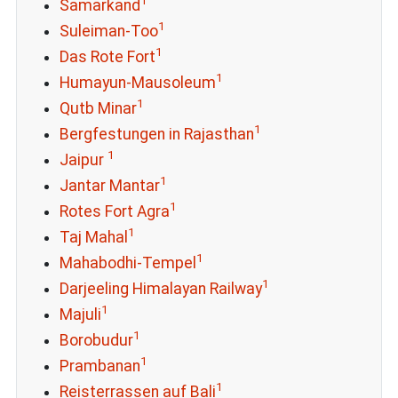
1
Samarkand
1
Suleiman-Too
1
Das Rote Fort
1
Humayun-Mausoleum
1
Qutb Minar
1
Bergfestungen in Rajasthan
1
Jaipur
1
Jantar Mantar
1
Rotes Fort Agra
1
Taj Mahal
1
Mahabodhi-Tempel
1
Darjeeling Himalayan Railway
1
Majuli
1
Borobudur
1
Prambanan
1
Reisterrassen auf Bali