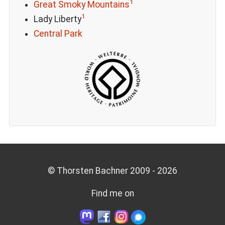
1
Great Smoky Mountains
1
Lady Liberty
Central Park
© Thorsten Bachner 2009 -
2026
Find me on