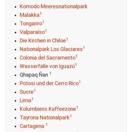
Komodo Meeresnationalpark
1
Malakka
1
Tongariro
1
Valparaíso
1
Die Kirchen in Chiloe
1
Nationalpark Los Glaciares
1
Colonia del Sacramento
1
Wasserfälle von Iguazú
1
Qhapaq Ñan
1
Potosi und der Cerro Rico
1
Sucre
1
Lima
1
Kolumbiens Kaffeezone
1
Tayrona Nationalpark
1
Cartagena