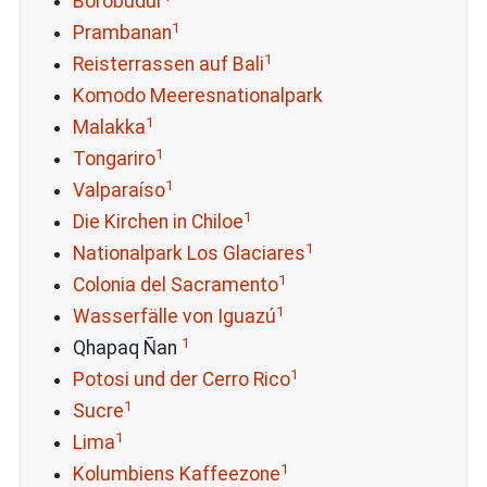
Borobudur
1
Prambanan
1
Reisterrassen auf Bali
Komodo Meeresnationalpark
1
Malakka
1
Tongariro
1
Valparaíso
1
Die Kirchen in Chiloe
1
Nationalpark Los Glaciares
1
Colonia del Sacramento
1
Wasserfälle von Iguazú
1
Qhapaq Ñan
1
Potosi und der Cerro Rico
1
Sucre
1
Lima
1
Kolumbiens Kaffeezone