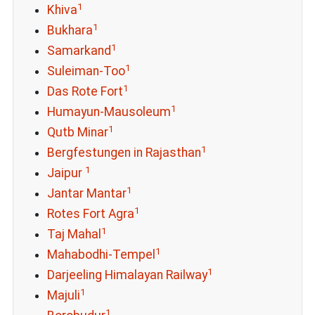
1
Khiva
1
Bukhara
1
Samarkand
1
Suleiman-Too
1
Das Rote Fort
1
Humayun-Mausoleum
1
Qutb Minar
1
Bergfestungen in Rajasthan
1
Jaipur
1
Jantar Mantar
1
Rotes Fort Agra
1
Taj Mahal
1
Mahabodhi-Tempel
1
Darjeeling Himalayan Railway
1
Majuli
1