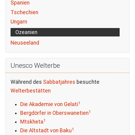
Spanien
Tschechien
Ungarn
Ozeanien
Neuseeland
Unesco Welterbe
Während des
Sabbatjahres
besuchte
Welterbestätten
1
Die Akademie von Gelati
1
Bergdörfer in Oberswanetien
1
Mtskheta
1
Die Altstadt von Baku