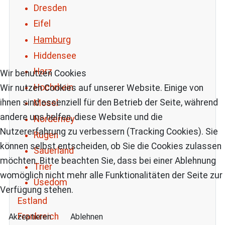
Dresden
Eifel
Hamburg
Hiddensee
Harz
Wir benutzen Cookies
Hochrhein
Wir nutzen Cookies auf unserer Website. Einige von
ihnen sind essenziell für den Betrieb der Seite, während
Mosel
andere uns helfen, diese Website und die
Norderney
Nutzererfahrung zu verbessern (Tracking Cookies). Sie
Rügen
können selbst entscheiden, ob Sie die Cookies zulassen
Sauerland
möchten. Bitte beachten Sie, dass bei einer Ablehnung
Trier
womöglich nicht mehr alle Funktionalitäten der Seite zur
Usedom
Verfügung stehen.
Estland
Frankreich
Akzeptieren
Ablehnen