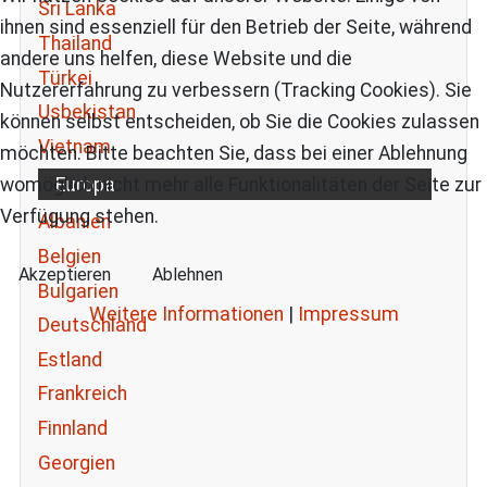
Sri Lanka
ihnen sind essenziell für den Betrieb der Seite, während
Thailand
andere uns helfen, diese Website und die
Türkei
Nutzererfahrung zu verbessern (Tracking Cookies). Sie
Usbekistan
können selbst entscheiden, ob Sie die Cookies zulassen
Vietnam
möchten. Bitte beachten Sie, dass bei einer Ablehnung
Europa
womöglich nicht mehr alle Funktionalitäten der Seite zur
Verfügung stehen.
Albanien
Belgien
Akzeptieren
Ablehnen
Bulgarien
Weitere Informationen
|
Impressum
Deutschland
Estland
Frankreich
Finnland
Georgien