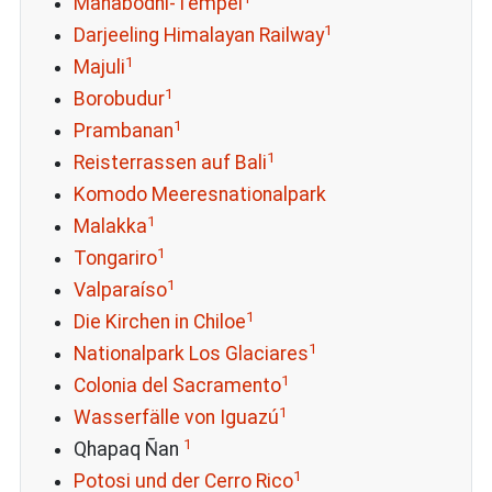
Mahabodhi-Tempel
1
Darjeeling Himalayan Railway
1
Majuli
1
Borobudur
1
Prambanan
1
Reisterrassen auf Bali
Komodo Meeresnationalpark
1
Malakka
1
Tongariro
1
Valparaíso
1
Die Kirchen in Chiloe
1
Nationalpark Los Glaciares
1
Colonia del Sacramento
1
Wasserfälle von Iguazú
1
Qhapaq Ñan
1
Potosi und der Cerro Rico