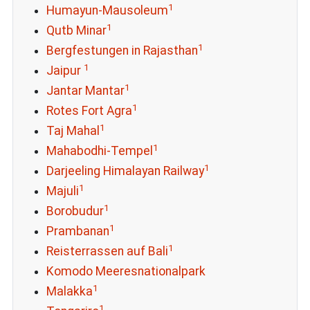
1
Humayun-Mausoleum
1
Qutb Minar
1
Bergfestungen in Rajasthan
1
Jaipur
1
Jantar Mantar
1
Rotes Fort Agra
1
Taj Mahal
1
Mahabodhi-Tempel
1
Darjeeling Himalayan Railway
1
Majuli
1
Borobudur
1
Prambanan
1
Reisterrassen auf Bali
Komodo Meeresnationalpark
1
Malakka
1