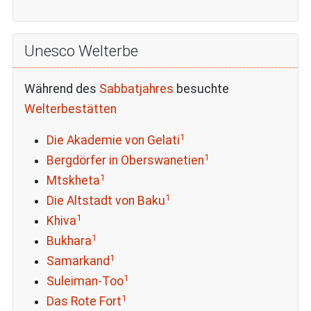
Unesco Welterbe
Während des
Sabbatjahres
besuchte
Welterbestätten
1
Die Akademie von Gelati
1
Bergdörfer in Oberswanetien
1
Mtskheta
1
Die Altstadt von Baku
1
Khiva
1
Bukhara
1
Samarkand
1
Suleiman-Too
1
Das Rote Fort