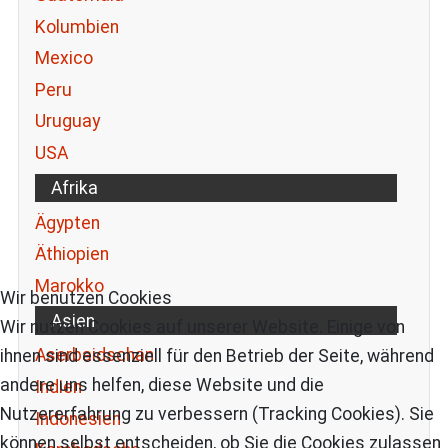
Kolumbien
Mexico
Peru
Uruguay
USA
Afrika
Ägypten
Äthiopien
Marokko
Wir benutzen Cookies
Asien
Wir nutzen Cookies auf unserer Website. Einige von
Aserbaidschan
ihnen sind essenziell für den Betrieb der Seite, während
andere uns helfen, diese Website und die
Indien
Nutzererfahrung zu verbessern (Tracking Cookies). Sie
Indonesien
können selbst entscheiden, ob Sie die Cookies zulassen