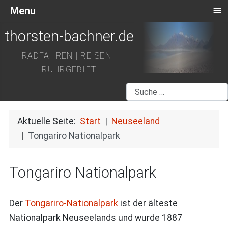
≡
Menu
thorsten-bachner.de
RADFAHREN | REISEN |
RUHRGEBIET
Suchen
Aktuelle Seite:
Start
Neuseeland
Tongariro Nationalpark
Tongariro Nationalpark
Der
Tongariro-Nationalpark
ist der älteste
Nationalpark Neuseelands und wurde 1887