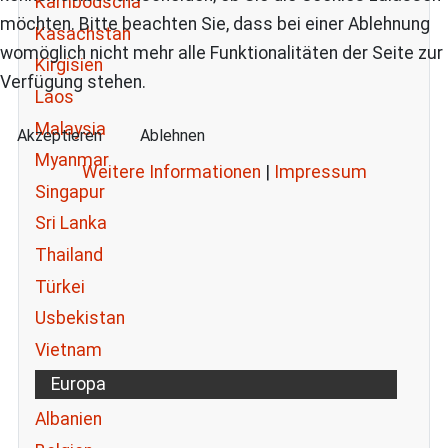
Kambodscha
möchten. Bitte beachten Sie, dass bei einer Ablehnung
Kasachstan
womöglich nicht mehr alle Funktionalitäten der Seite zur
Kirgisien
Verfügung stehen.
Laos
Malaysia
Akzeptieren
Ablehnen
Myanmar
Weitere Informationen
|
Impressum
Singapur
Sri Lanka
Thailand
Türkei
Usbekistan
Vietnam
Europa
Albanien