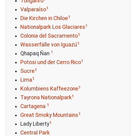
Tongariro
1
Valparaíso
1
Die Kirchen in Chiloe
1
Nationalpark Los Glaciares
1
Colonia del Sacramento
1
Wasserfälle von Iguazú
1
Qhapaq Ñan
1
Potosi und der Cerro Rico
1
Sucre
1
Lima
1
Kolumbiens Kaffeezone
1
Tayrona Nationalpark
1
Cartagena
1
Great Smoky Mountains
1
Lady Liberty
Central Park