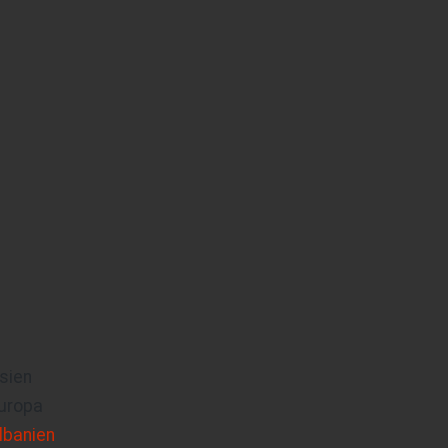
sien
uropa
lbanien