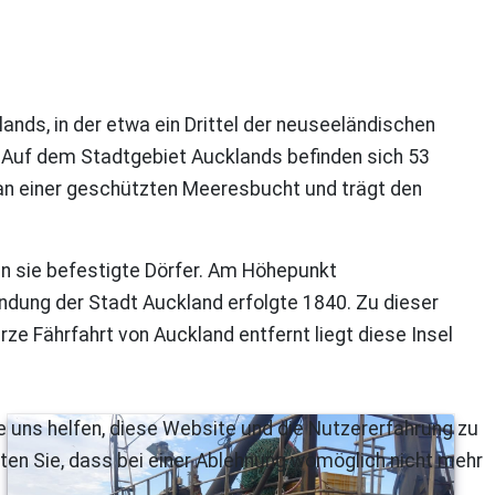
lands, in der etwa ein Drittel der neuseeländischen
 Auf dem Stadtgebiet Aucklands befinden sich 53
 an einer geschützten Meeresbucht und trägt den
en sie befestigte Dörfer. Am Höhepunkt
ndung der Stadt Auckland erfolgte 1840. Zu dieser
ze Fährfahrt von Auckland entfernt liegt diese Insel
re uns helfen, diese Website und die Nutzererfahrung zu
ten Sie, dass bei einer Ablehnung womöglich nicht mehr