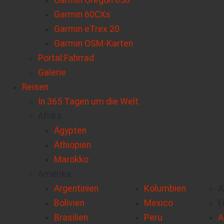
Garmin Oregon 650
Garmin 60CXs
Garmin eTrex 20
Garmin OSM-Karten
Portal:Fahrrad
Galerie
Reisen
In 365 Tagen um die Welt
Afrika
Ägypten
Äthiopien
Marokko
Amerika
Argentinien
Kolumbien
A
Bolivien
Mexico
E
Brasilien
Peru
A