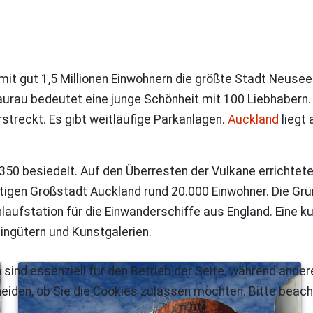
 mit gut 1,5 Millionen Einwohnern die größte Stadt Neusee
aurau
bedeutet eine junge Schönheit mit 100 Liebhabern.
streckt. Es gibt weitläufige Parkanlagen.
Auckland
liegt
50 besiedelt. Auf den Überresten der Vulkane errichtet
utigen Großstadt
Auckland
rund 20.000 Einwohner. Die Grü
ufstation für die Einwanderschiffe aus England. Eine kur
ngütern und Kunstgalerien.
 sind essenziell für den Betrieb der Seite, während ande
eiden, ob Sie die Cookies zulassen möchten. Bitte beach