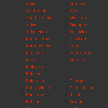
Chile
Uruguay
Guatemala
USA
Aserbaidschan
Myanmar
Indien
Singapur
Indonesien
Sri Lanka
Kasachstan
Thailand
Kambodscha
Türkei
Kirgisistan
Usbekistan
Laos
Vietnam
Malaysia
Belgien
Bulgarien
Georgien
Deutschland
Griechenland
Dänemark
Italien
Estland
Kroatien