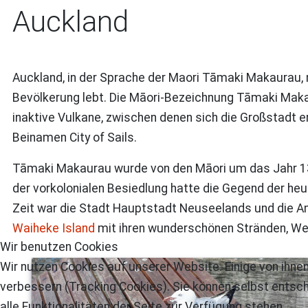
Auckland
Auckland
, in der Sprache der Maori
Tāmaki Makaurau
,
Bevölkerung lebt. Die
Māori
-Bezeichnung
Tāmaki Mak
inaktive Vulkane, zwischen denen sich die Großstadt er
Beinamen
City of Sails
.
Tāmaki Makaurau
wurde von den
Māori
um das Jahr 13
der vorkolonialen Besiedlung hatte die Gegend der he
Zeit war die Stadt Hauptstadt Neuseelands und die Anla
Waiheke Island
mit ihren wunderschönen Stränden, Wei
Wir benutzen Cookies
Wir nutzen Cookies auf unserer Website. Einige von ihnen
verbessern (Tracking Cookies). Sie können selbst entsch
alle Funktionalitäten der Seite zur Verfügung stehen.