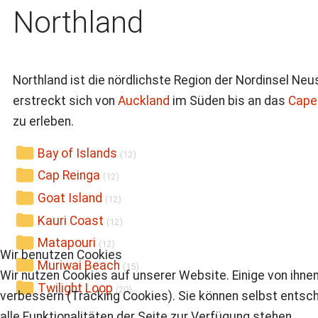
Northland
Northland ist die nördlichste Region der Nordinsel N
erstreckt sich von
Auckland
im Süden bis an das
Cape
zu erleben.
Bay of Islands
(12)
Cap Reinga
(12)
Goat Island
(12)
Kauri Coast
(12)
Matapouri
(12)
Wir benutzen Cookies
Muriwai Beach
(15)
Wir nutzen Cookies auf unserer Website. Einige von ihnen
Twilight Loop
(20)
verbessern (Tracking Cookies). Sie können selbst entsch
alle Funktionalitäten der Seite zur Verfügung stehen.