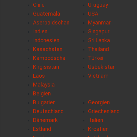
Chile
Uruguay
Guatemala
USA
Aserbaidschan
Myanmar
Indien
Singapur
Indonesien
Sri Lanka
Kasachstan
Thailand
Kambodscha
Türkei
Kirgisistan
Usbekistan
Laos
Vietnam
Malaysia
Belgien
Bulgarien
Georgien
Deutschland
Griechenland
Dänemark
Italien
Estland
Kroatien