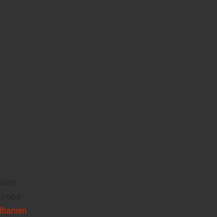
sien
uropa
lbanien