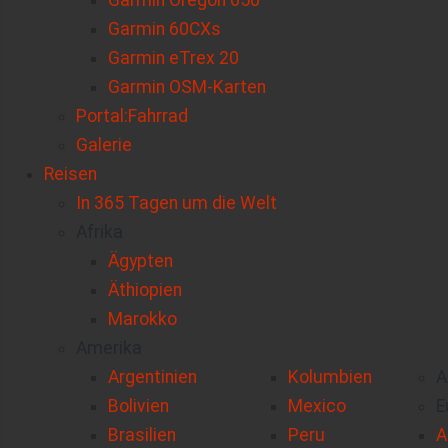
Garmin Oregon 650
Garmin 60CXs
Garmin eTrex 20
Garmin OSM-Karten
Portal:Fahrrad
Galerie
Reisen
In 365 Tagen um die Welt
Afrika
Ägypten
Äthiopien
Marokko
Amerika
Argentinien
Kolumbien
A
Bolivien
Mexico
E
Brasilien
Peru
A