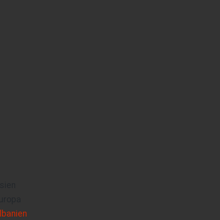
sien
uropa
lbanien