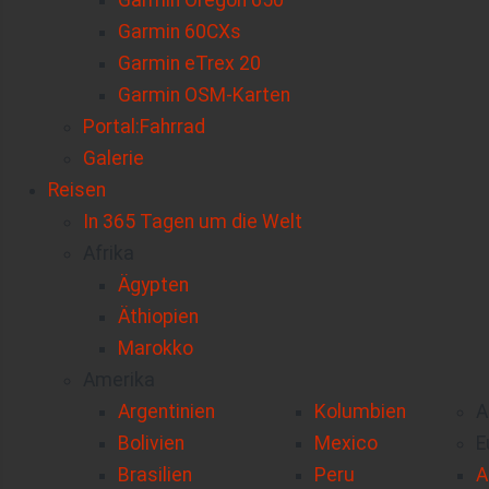
Garmin Oregon 650
Garmin 60CXs
Garmin eTrex 20
Garmin OSM-Karten
Portal:Fahrrad
Galerie
Reisen
In 365 Tagen um die Welt
Afrika
Ägypten
Äthiopien
Marokko
Amerika
Argentinien
Kolumbien
A
Bolivien
Mexico
E
Brasilien
Peru
A