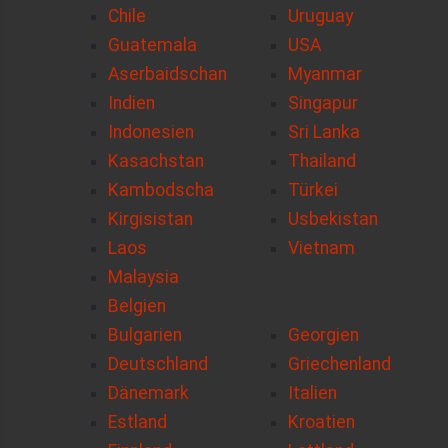
Chile
Uruguay
Guatemala
USA
Aserbaidschan
Myanmar
Indien
Singapur
Indonesien
Sri Lanka
Kasachstan
Thailand
Kambodscha
Türkei
Kirgisistan
Usbekistan
Laos
Vietnam
Malaysia
Belgien
Bulgarien
Georgien
Deutschland
Griechenland
Dänemark
Italien
Estland
Kroatien