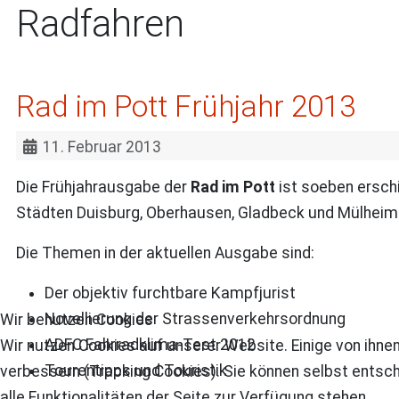
Radfahren
Rad im Pott Frühjahr 2013
11. Februar 2013
Die Frühjahrausgabe der
Rad im Pott
ist soeben ersch
Städten Duisburg, Oberhausen, Gladbeck und Mülheim
Die Themen in der aktuellen Ausgabe sind:
Der objektiv furchtbare Kampfjurist
Novellierung der Strassenverkehrsordnung
Wir benutzen Cookies
ADFC Fahrradklima-Test 2012
Wir nutzen Cookies auf unserer Website. Einige von ihnen
Tourentipps und Touristik
verbessern (Tracking Cookies). Sie können selbst entsch
alle Funktionalitäten der Seite zur Verfügung stehen.