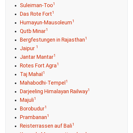
1
Suleiman-Too
1
Das Rote Fort
1
Humayun-Mausoleum
1
Qutb Minar
1
Bergfestungen in Rajasthan
1
Jaipur
1
Jantar Mantar
1
Rotes Fort Agra
1
Taj Mahal
1
Mahabodhi-Tempel
1
Darjeeling Himalayan Railway
1
Majuli
1
Borobudur
1
Prambanan
1
Reisterrassen auf Bali