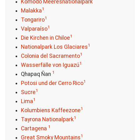
Komodo Meeresnationalpark
1
Malakka
1
Tongariro
1
Valparaíso
1
Die Kirchen in Chiloe
1
Nationalpark Los Glaciares
1
Colonia del Sacramento
1
Wasserfälle von Iguazú
1
Qhapaq Ñan
1
Potosi und der Cerro Rico
1
Sucre
1
Lima
1
Kolumbiens Kaffeezone
1
Tayrona Nationalpark
1
Cartagena
1
Great Smoky Mountains