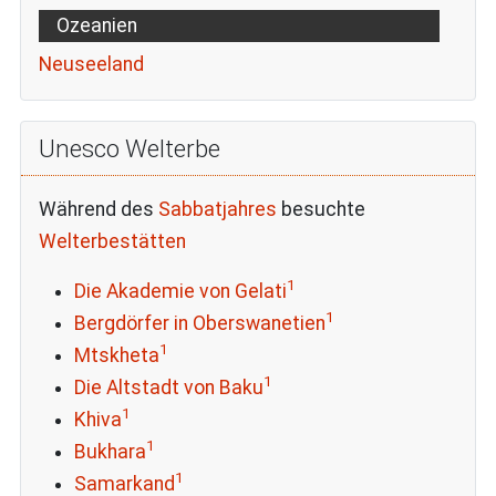
Ozeanien
Neuseeland
Unesco Welterbe
Während des
Sabbatjahres
besuchte
Welterbestätten
1
Die Akademie von Gelati
1
Bergdörfer in Oberswanetien
1
Mtskheta
1
Die Altstadt von Baku
1
Khiva
1
Bukhara
1
Samarkand