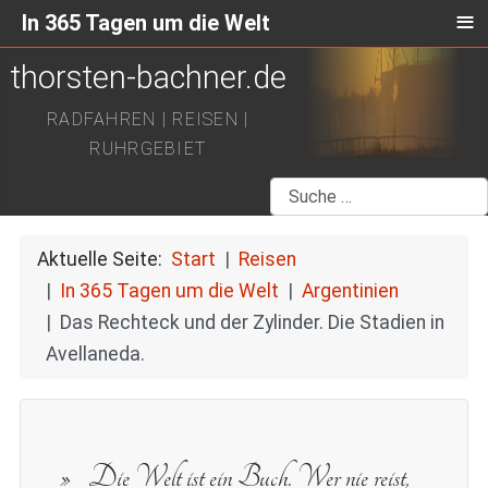
≡
In 365 Tagen um die Welt
thorsten-bachner.de
RADFAHREN | REISEN |
RUHRGEBIET
Suchen
Aktuelle Seite:
Start
Reisen
In 365 Tagen um die Welt
Argentinien
Das Rechteck und der Zylinder. Die Stadien in
Avellaneda.
Die Welt ist ein Buch. Wer nie reist,