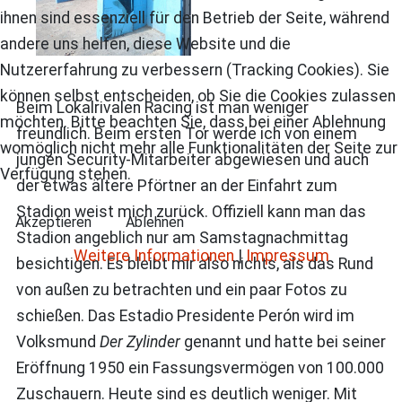
ihnen sind essenziell für den Betrieb der Seite, während
andere uns helfen, diese Website und die
Nutzererfahrung zu verbessern (Tracking Cookies). Sie
können selbst entscheiden, ob Sie die Cookies zulassen
Beim Lokalrivalen Racing ist man weniger
möchten. Bitte beachten Sie, dass bei einer Ablehnung
freundlich. Beim ersten Tor werde ich von einem
womöglich nicht mehr alle Funktionalitäten der Seite zur
jungen Security-Mitarbeiter abgewiesen und auch
Verfügung stehen.
der etwas ältere Pförtner an der Einfahrt zum
Stadion weist mich zurück. Offiziell kann man das
Akzeptieren
Ablehnen
Stadion angeblich nur am Samstagnachmittag
Weitere Informationen
|
Impressum
besichtigen. Es bleibt mir also nichts, als das Rund
von außen zu betrachten und ein paar Fotos zu
schießen. Das Estadio Presidente Perón wird im
Volksmund
Der Zylinder
genannt und hatte bei seiner
Eröffnung 1950 ein Fassungsvermögen von 100.000
Zuschauern. Heute sind es deutlich weniger. Mit