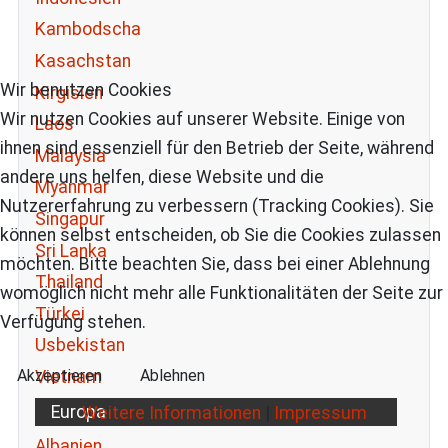
Kambodscha
Kasachstan
Wir benutzen Cookies
Kirgisien
Wir nutzen Cookies auf unserer Website. Einige von
Laos
ihnen sind essenziell für den Betrieb der Seite, während
Malaysia
andere uns helfen, diese Website und die
Myanmar
Nutzererfahrung zu verbessern (Tracking Cookies). Sie
Singapur
können selbst entscheiden, ob Sie die Cookies zulassen
Sri Lanka
möchten. Bitte beachten Sie, dass bei einer Ablehnung
Thailand
womöglich nicht mehr alle Funktionalitäten der Seite zur
Türkei
Verfügung stehen.
Usbekistan
Akzeptieren
Ablehnen
Vietnam
Europa
Weitere Informationen
|
Impressum
Albanien