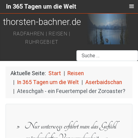
≡
In 365 Tagen um die Welt
thorsten-bachner.de
RADFAHREN | REISEN |
RUHRGEBIET
Suchen
Aktuelle Seite:
Start
Reisen
In 365 Tagen um die Welt
Aserbaidschan
Ateschgah - ein Feuertempel der Zoroaster?
Nur unterwegs erfährt man das Gefühl
märchenhafter Verwunschenheit.