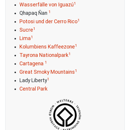
1
Wasserfälle von Iguazú
1
Qhapaq Ñan
1
Potosi und der Cerro Rico
1
Sucre
1
Lima
1
Kolumbiens Kaffeezone
1
Tayrona Nationalpark
1
Cartagena
1
Great Smoky Mountains
1
Lady Liberty
Central Park