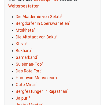
Welterbestätten
1
Die Akademie von Gelati
1
Bergdörfer in Oberswanetien
1
Mtskheta
1
Die Altstadt von Baku
1
Khiva
1
Bukhara
1
Samarkand
1
Suleiman-Too
1
Das Rote Fort
1
Humayun-Mausoleum
1
Qutb Minar
1
Bergfestungen in Rajasthan
1
Jaipur
1