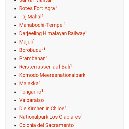
Jantar Mantar
1
Rotes Fort Agra
1
Taj Mahal
1
Mahabodhi-Tempel
1
Darjeeling Himalayan Railway
1
Majuli
1
Borobudur
1
Prambanan
1
Reisterrassen auf Bali
Komodo Meeresnationalpark
1
Malakka
1
Tongariro
1
Valparaíso
1
Die Kirchen in Chiloe
1
Nationalpark Los Glaciares
1
Colonia del Sacramento