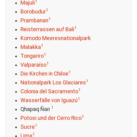
1
Majuli
1
Borobudur
1
Prambanan
1
Reisterrassen auf Bali
Komodo Meeresnationalpark
1
Malakka
1
Tongariro
1
Valparaíso
1
Die Kirchen in Chiloe
1
Nationalpark Los Glaciares
1
Colonia del Sacramento
1
Wasserfälle von Iguazú
1
Qhapaq Ñan
1
Potosi und der Cerro Rico
1
Sucre
1
Lima