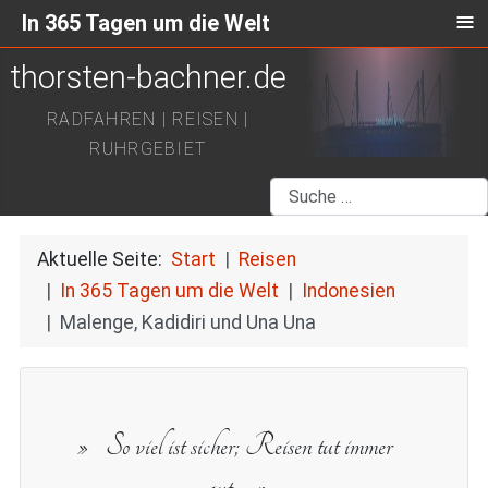
≡
In 365 Tagen um die Welt
thorsten-bachner.de
RADFAHREN | REISEN |
RUHRGEBIET
Suchen
Aktuelle Seite:
Start
Reisen
In 365 Tagen um die Welt
Indonesien
Malenge, Kadidiri und Una Una
So viel ist sicher; Reisen tut immer
gut.