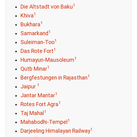
1
Die Altstadt von Baku
1
Khiva
1
Bukhara
1
Samarkand
1
Suleiman-Too
1
Das Rote Fort
1
Humayun-Mausoleum
1
Qutb Minar
1
Bergfestungen in Rajasthan
1
Jaipur
1
Jantar Mantar
1
Rotes Fort Agra
1
Taj Mahal
1
Mahabodhi-Tempel
1
Darjeeling Himalayan Railway