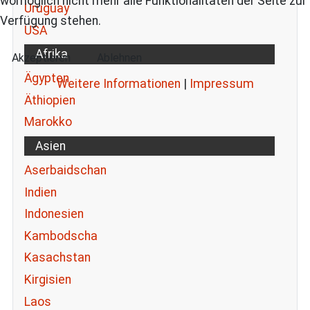
womöglich nicht mehr alle Funktionalitäten der Seite zur
Uruguay
Verfügung stehen.
USA
Afrika
Akzeptieren
Ablehnen
Ägypten
Weitere Informationen
|
Impressum
Äthiopien
Marokko
Asien
Aserbaidschan
Indien
Indonesien
Kambodscha
Kasachstan
Kirgisien
Laos