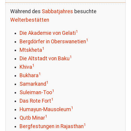
Während des
Sabbatjahres
besuchte
Welterbestätten
1
Die Akademie von Gelati
1
Bergdörfer in Oberswanetien
1
Mtskheta
1
Die Altstadt von Baku
1
Khiva
1
Bukhara
1
Samarkand
1
Suleiman-Too
1
Das Rote Fort
1
Humayun-Mausoleum
1
Qutb Minar
1
Bergfestungen in Rajasthan