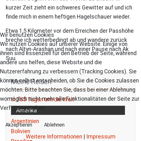
kurzer Zeit zieht ein schweres Gewitter auf und ich
finde mich in einem heftigen Hagelschauer wieder.
Etwa 1,5 Kilometer vor dem Erreichen der Passhöhe
Wir benutzen Cookies
breche ich wetterbedingt ab und wandere zurück
Wir nutzen Cookies auf unserer Website. Einige von
nach Altyn-Arashan und nach einer Pause nach Ak
ihnen sind essenziell für den Betrieb der Seite, während
Suu.
andere uns helfen, diese Website und die
Nutzererfahrung zu verbessern (Tracking Cookies). Sie
Meine Reisen
können selbst entscheiden, ob Sie die Cookies zulassen
möchten. Bitte beachten Sie, dass bei einer Ablehnung
womöglich nicht mehr alle Funktionalitäten der Seite zur
In 365 Tagen um die Welt
Verfügung stehen.
Amerika
Argentinien
Akzeptieren
Ablehnen
Bolivien
Weitere Informationen
|
Impressum