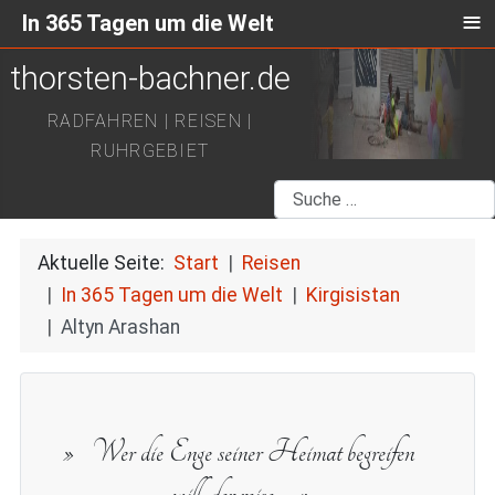
≡
In 365 Tagen um die Welt
thorsten-bachner.de
RADFAHREN | REISEN |
RUHRGEBIET
Suchen
Aktuelle Seite:
Start
Reisen
In 365 Tagen um die Welt
Kirgisistan
Altyn Arashan
Wer die Enge seiner Heimat begreifen
will, der reise.