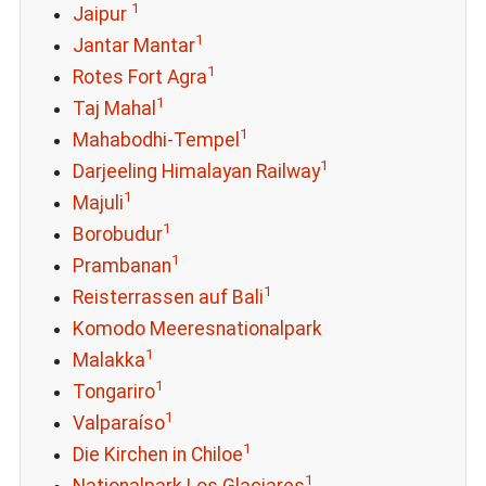
1
Jaipur
1
Jantar Mantar
1
Rotes Fort Agra
1
Taj Mahal
1
Mahabodhi-Tempel
1
Darjeeling Himalayan Railway
1
Majuli
1
Borobudur
1
Prambanan
1
Reisterrassen auf Bali
Komodo Meeresnationalpark
1
Malakka
1
Tongariro
1
Valparaíso
1
Die Kirchen in Chiloe
1
Nationalpark Los Glaciares