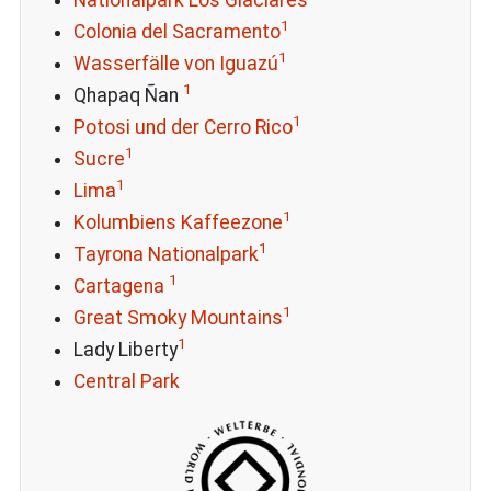
1
Colonia del Sacramento
1
Wasserfälle von Iguazú
1
Qhapaq Ñan
1
Potosi und der Cerro Rico
1
Sucre
1
Lima
1
Kolumbiens Kaffeezone
1
Tayrona Nationalpark
1
Cartagena
1
Great Smoky Mountains
1
Lady Liberty
Central Park