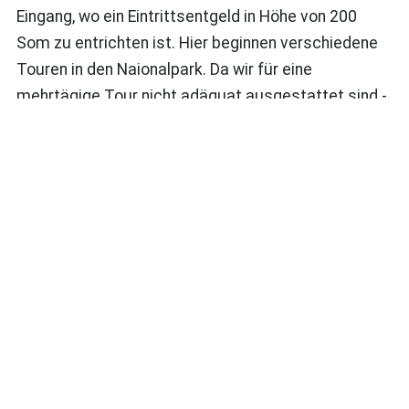
Eingang, wo ein Eintrittsentgeld in Höhe von 200
Som zu entrichten ist. Hier beginnen verschiedene
Touren in den Naionalpark. Da wir für eine
mehrtägige Tour nicht adäquat ausgestattet sind -
Zelt, Schlafsäcke und Matten und vor allem
wetterfeste Regenkleidung konnten wir nicht auch
noch einpacken - und Anke an einer heftigen
Erkältung laboriert und es vorzieht im Hostel zu
bleiben, nehme ich mir vor einfach einen Tag
lang allein das Tal hinauf zu laufen und dann auf
dem gleichen Weg wieder zurück zu wandern.
Weiterlesen: Eine Wanderung in den Nationalpark
bei Karakul