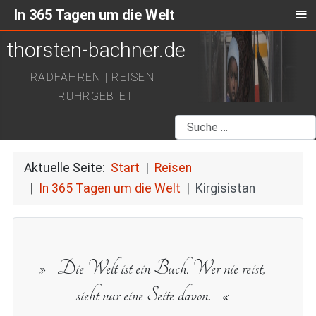
≡
In 365 Tagen um die Welt
thorsten-bachner.de
RADFAHREN | REISEN |
RUHRGEBIET
Suchen
Aktuelle Seite:
Start
Reisen
In 365 Tagen um die Welt
Kirgisistan
Die Welt ist ein Buch. Wer nie reist,
sieht nur eine Seite davon.