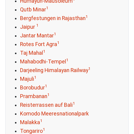
Humayun-Mausoleum
1
Qutb Minar
1
Bergfestungen in Rajasthan
1
Jaipur
1
Jantar Mantar
1
Rotes Fort Agra
1
Taj Mahal
1
Mahabodhi-Tempel
1
Darjeeling Himalayan Railway
1
Majuli
1
Borobudur
1
Prambanan
1
Reisterrassen auf Bali
Komodo Meeresnationalpark
1
Malakka
1
Tongariro