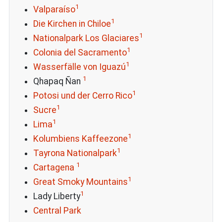
1
Valparaíso
1
Die Kirchen in Chiloe
1
Nationalpark Los Glaciares
1
Colonia del Sacramento
1
Wasserfälle von Iguazú
1
Qhapaq Ñan
1
Potosi und der Cerro Rico
1
Sucre
1
Lima
1
Kolumbiens Kaffeezone
1
Tayrona Nationalpark
1
Cartagena
1
Great Smoky Mountains
1
Lady Liberty
Central Park