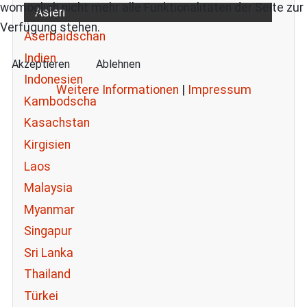
womöglich nicht mehr alle Funktionalitäten der Seite zur
Asien
Verfügung stehen.
Aserbaidschan
Indien
Akzeptieren
Ablehnen
Indonesien
Weitere Informationen
|
Impressum
Kambodscha
Kasachstan
Kirgisien
Laos
Malaysia
Myanmar
Singapur
Sri Lanka
Thailand
Türkei