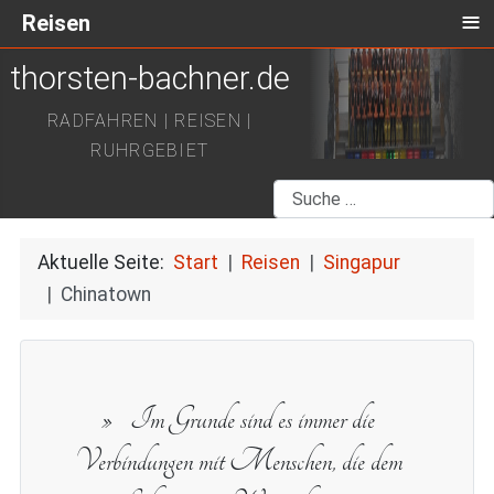
≡
Reisen
thorsten-bachner.de
RADFAHREN | REISEN |
RUHRGEBIET
Suchen
Aktuelle Seite:
Start
Reisen
Singapur
Chinatown
Im Grunde sind es immer die
Verbindungen mit Menschen, die dem