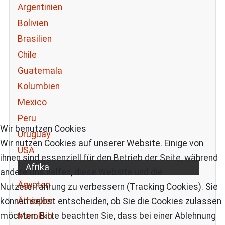
Argentinien
Bolivien
Brasilien
Chile
Guatemala
Kolumbien
Mexico
Peru
Wir benutzen Cookies
Uruguay
Wir nutzen Cookies auf unserer Website. Einige von
USA
ihnen sind essenziell für den Betrieb der Seite, während
Afrika
andere uns helfen, diese Website und die
Ägypten
Nutzererfahrung zu verbessern (Tracking Cookies). Sie
Äthiopien
können selbst entscheiden, ob Sie die Cookies zulassen
möchten. Bitte beachten Sie, dass bei einer Ablehnung
Marokko