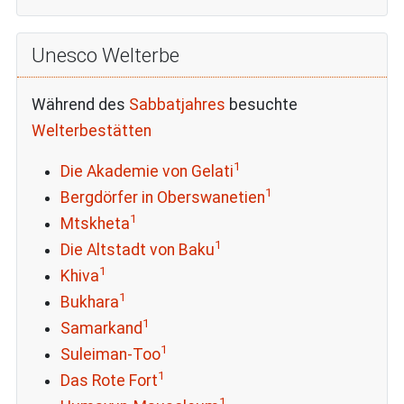
Unesco Welterbe
Während des
Sabbatjahres
besuchte
Welterbestätten
1
Die Akademie von Gelati
1
Bergdörfer in Oberswanetien
1
Mtskheta
1
Die Altstadt von Baku
1
Khiva
1
Bukhara
1
Samarkand
1
Suleiman-Too
1
Das Rote Fort
1