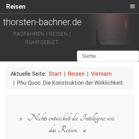
≡
Reisen
thorsten-bachner.de
RADFAHREN | REISEN |
RUHRGEBIET
Suchen
Aktuelle Seite:
Start
Reisen
Vietnam
Phu Quoc. Die Konstruktion der Wirklichkeit.
Nichts entwickelt die Intelligenz wie
das Reisen.