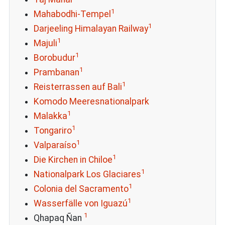
1
Mahabodhi-Tempel
1
Darjeeling Himalayan Railway
1
Majuli
1
Borobudur
1
Prambanan
1
Reisterrassen auf Bali
Komodo Meeresnationalpark
1
Malakka
1
Tongariro
1
Valparaíso
1
Die Kirchen in Chiloe
1
Nationalpark Los Glaciares
1
Colonia del Sacramento
1
Wasserfälle von Iguazú
1
Qhapaq Ñan