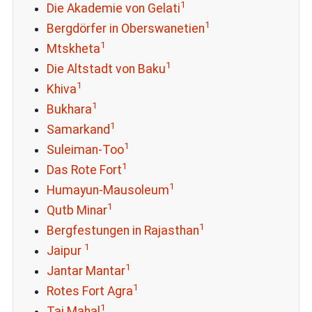
1
Die Akademie von Gelati
1
Bergdörfer in Oberswanetien
1
Mtskheta
1
Die Altstadt von Baku
1
Khiva
1
Bukhara
1
Samarkand
1
Suleiman-Too
1
Das Rote Fort
1
Humayun-Mausoleum
1
Qutb Minar
1
Bergfestungen in Rajasthan
1
Jaipur
1
Jantar Mantar
1
Rotes Fort Agra
1
Taj Mahal