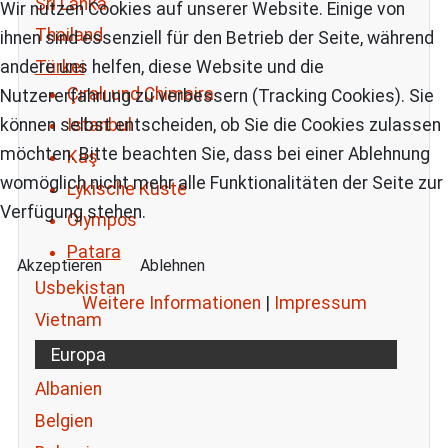
Sri Lanka
Wir nutzen Cookies auf unserer Website. Einige von
Thailand
ihnen sind essenziell für den Betrieb der Seite, während
Türkei
andere uns helfen, diese Website und die
Çıralı und Chimaira
Nutzererfahrung zu verbessern (Tracking Cookies). Sie
können selbst entscheiden, ob Sie die Cookies zulassen
Istanbul
möchten. Bitte beachten Sie, dass bei einer Ablehnung
Kaş
womöglich nicht mehr alle Funktionalitäten der Seite zur
Lykische Küste
Verfügung stehen.
Olympos
Patara
Akzeptieren
Ablehnen
Usbekistan
Weitere Informationen
|
Impressum
Vietnam
Europa
Albanien
Belgien