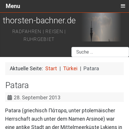
≡
Menu
thorsten-bachner.de
RADFAHREN | REISEN |
RUHRGEBIET
Suchen
Aktuelle Seite:
Start
Türkei
Patara
Patara
28. September 2013
Patara (griechisch Πάταρα, unter ptolemäischer
Herrschaft auch unter dem Namen Arsinoë) war
eine antike Stadt an der Mittelmeerküste Lykiens in