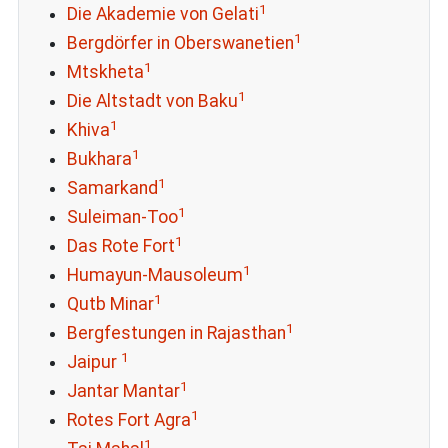
1
Die Akademie von Gelati
1
Bergdörfer in Oberswanetien
1
Mtskheta
1
Die Altstadt von Baku
1
Khiva
1
Bukhara
1
Samarkand
1
Suleiman-Too
1
Das Rote Fort
1
Humayun-Mausoleum
1
Qutb Minar
1
Bergfestungen in Rajasthan
1
Jaipur
1
Jantar Mantar
1
Rotes Fort Agra
1