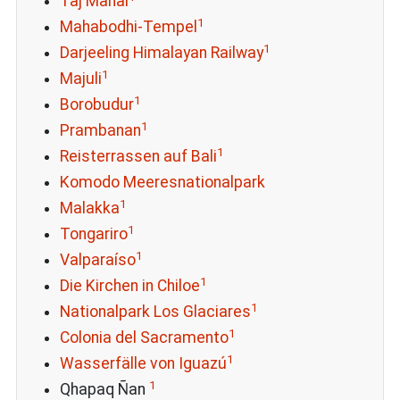
Taj Mahal
1
Mahabodhi-Tempel
1
Darjeeling Himalayan Railway
1
Majuli
1
Borobudur
1
Prambanan
1
Reisterrassen auf Bali
Komodo Meeresnationalpark
1
Malakka
1
Tongariro
1
Valparaíso
1
Die Kirchen in Chiloe
1
Nationalpark Los Glaciares
1
Colonia del Sacramento
1
Wasserfälle von Iguazú
1
Qhapaq Ñan