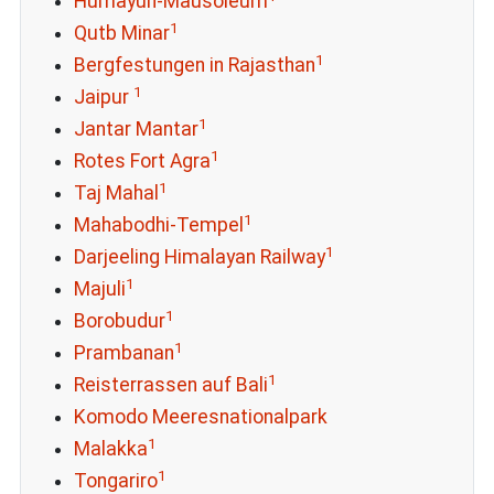
Humayun-Mausoleum
1
Qutb Minar
1
Bergfestungen in Rajasthan
1
Jaipur
1
Jantar Mantar
1
Rotes Fort Agra
1
Taj Mahal
1
Mahabodhi-Tempel
1
Darjeeling Himalayan Railway
1
Majuli
1
Borobudur
1
Prambanan
1
Reisterrassen auf Bali
Komodo Meeresnationalpark
1
Malakka
1
Tongariro