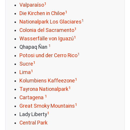
1
Valparaíso
1
Die Kirchen in Chiloe
1
Nationalpark Los Glaciares
1
Colonia del Sacramento
1
Wasserfälle von Iguazú
1
Qhapaq Ñan
1
Potosi und der Cerro Rico
1
Sucre
1
Lima
1
Kolumbiens Kaffeezone
1
Tayrona Nationalpark
1
Cartagena
1
Great Smoky Mountains
1
Lady Liberty
Central Park