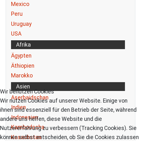
Mexico
Peru
Uruguay
USA
Afrika
Ägypten
Äthiopien
Marokko
Asien
Wir benutzen Cookies
Aserbaidschan
Wir nutzen Cookies auf unserer Website. Einige von
Indien
ihnen sind essenziell für den Betrieb der Seite, während
Indonesien
andere uns helfen, diese Website und die
Kambodscha
Nutzererfahrung zu verbessern (Tracking Cookies). Sie
können selbst entscheiden, ob Sie die Cookies zulassen
Kasachstan