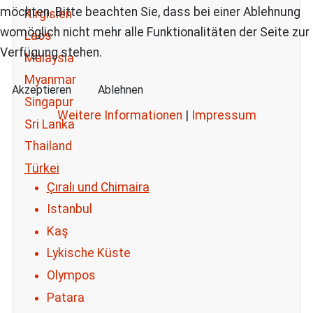
möchten. Bitte beachten Sie, dass bei einer Ablehnung
Kirgisien
womöglich nicht mehr alle Funktionalitäten der Seite zur
Laos
Verfügung stehen.
Malaysia
Myanmar
Akzeptieren
Ablehnen
Singapur
Weitere Informationen
|
Impressum
Sri Lanka
Thailand
Türkei
Çıralı und Chimaira
Istanbul
Kaş
Lykische Küste
Olympos
Patara