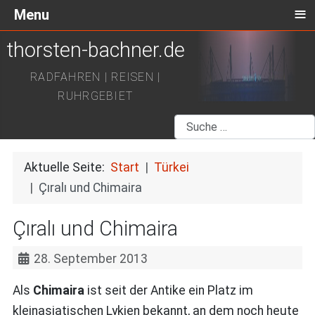
≡
Menu
thorsten-bachner.de
RADFAHREN | REISEN |
RUHRGEBIET
Suchen
Aktuelle Seite:
Start
Türkei
Çıralı und Chimaira
Çıralı und Chimaira
28. September 2013
Als
Chimaira
ist seit der Antike ein Platz im
kleinasiatischen Lykien bekannt, an dem noch heute