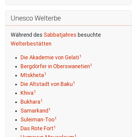
Unesco Welterbe
Während des
Sabbatjahres
besuchte
Welterbestätten
1
Die Akademie von Gelati
1
Bergdörfer in Oberswanetien
1
Mtskheta
1
Die Altstadt von Baku
1
Khiva
1
Bukhara
1
Samarkand
1
Suleiman-Too
1
Das Rote Fort
1