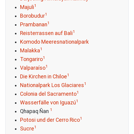
1
Majuli
1
Borobudur
1
Prambanan
1
Reisterrassen auf Bali
Komodo Meeresnationalpark
1
Malakka
1
Tongariro
1
Valparaíso
1
Die Kirchen in Chiloe
1
Nationalpark Los Glaciares
1
Colonia del Sacramento
1
Wasserfälle von Iguazú
1
Qhapaq Ñan
1
Potosi und der Cerro Rico
1
Sucre