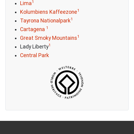
1
Lima
1
Kolumbiens Kaffeezone
1
Tayrona Nationalpark
1
Cartagena
1
Great Smoky Mountains
1
Lady Liberty
Central Park