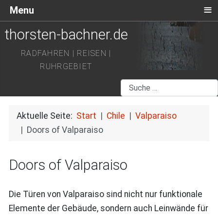
≡
Menu
thorsten-bachner.de
RADFAHREN | REISEN |
RUHRGEBIET
Suchen
Aktuelle Seite:
Start
Chile
Valparaiso
Doors of Valparaiso
Doors of Valparaiso
Die Türen von Valparaiso sind nicht nur funktionale
Elemente der Gebäude, sondern auch Leinwände für