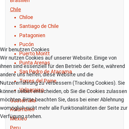
Brasilien
Chile
Chiloe
Santiago de Chile
Patagonien
Pucón
Wir benutzen Cookies
Puerto Montt
Wir nutzen Cookies auf unserer Website. Einige von
Punta Arenas
ihnen sind essenziell für den Betrieb der Seite, während
San Pedro de Atacama
andere uns helfen, diese Website und die
Torres del Paine
Nutzererfahrung zu verbessern (Tracking Cookies). Sie
Valparaiso
können selbst entscheiden, ob Sie die Cookies zulassen
möchten. Bitte beachten Sie, dass bei einer Ablehnung
Guatemala
womöglich nicht mehr alle Funktionalitäten der Seite zur
Kolumbien
Verfügung stehen.
Mexico
Peru