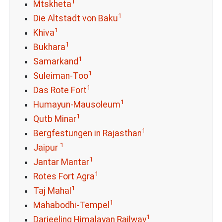
1
Mtskheta
1
Die Altstadt von Baku
1
Khiva
1
Bukhara
1
Samarkand
1
Suleiman-Too
1
Das Rote Fort
1
Humayun-Mausoleum
1
Qutb Minar
1
Bergfestungen in Rajasthan
1
Jaipur
1
Jantar Mantar
1
Rotes Fort Agra
1
Taj Mahal
1
Mahabodhi-Tempel
1
Darjeeling Himalayan Railway