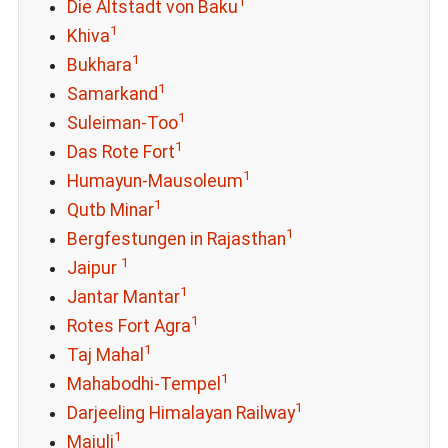
1
Die Altstadt von Baku
1
Khiva
1
Bukhara
1
Samarkand
1
Suleiman-Too
1
Das Rote Fort
1
Humayun-Mausoleum
1
Qutb Minar
1
Bergfestungen in Rajasthan
1
Jaipur
1
Jantar Mantar
1
Rotes Fort Agra
1
Taj Mahal
1
Mahabodhi-Tempel
1
Darjeeling Himalayan Railway
1
Majuli