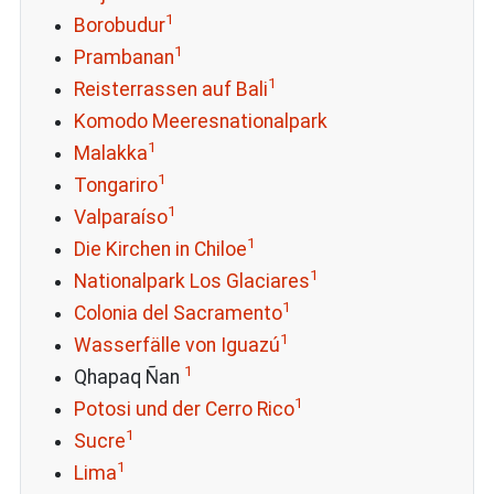
1
Borobudur
1
Prambanan
1
Reisterrassen auf Bali
Komodo Meeresnationalpark
1
Malakka
1
Tongariro
1
Valparaíso
1
Die Kirchen in Chiloe
1
Nationalpark Los Glaciares
1
Colonia del Sacramento
1
Wasserfälle von Iguazú
1
Qhapaq Ñan
1
Potosi und der Cerro Rico
1
Sucre
1
Lima