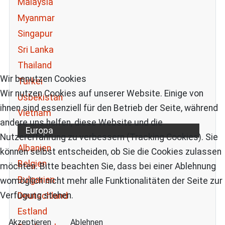
Malaysia
Myanmar
Singapur
Sri Lanka
Thailand
Wir benutzen Cookies
Türkei
Wir nutzen Cookies auf unserer Website. Einige von
Usbekistan
ihnen sind essenziell für den Betrieb der Seite, während
Vietnam
andere uns helfen, diese Website und die
Europa
Nutzererfahrung zu verbessern (Tracking Cookies). Sie
Albanien
können selbst entscheiden, ob Sie die Cookies zulassen
Belgien
möchten. Bitte beachten Sie, dass bei einer Ablehnung
Bulgarien
womöglich nicht mehr alle Funktionalitäten der Seite zur
Verfügung stehen.
Deutschland
Estland
Akzeptieren
Ablehnen