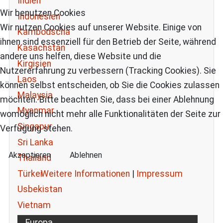
Indien
Wir benutzen Cookies
Indonesien
Wir nutzen Cookies auf unserer Website. Einige von
Kambodscha
ihnen sind essenziell für den Betrieb der Seite, während
Kasachstan
andere uns helfen, diese Website und die
Kirgisien
Nutzererfahrung zu verbessern (Tracking Cookies). Sie
Laos
können selbst entscheiden, ob Sie die Cookies zulassen
Malaysia
möchten. Bitte beachten Sie, dass bei einer Ablehnung
Myanmar
womöglich nicht mehr alle Funktionalitäten der Seite zur
Singapur
Verfügung stehen.
Sri Lanka
Akzeptieren
Ablehnen
Thailand
Weitere Informationen
|
Impressum
Türkei
Usbekistan
Vietnam
Europa