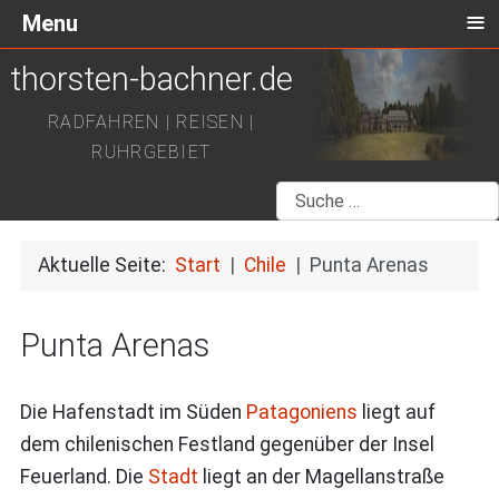
≡
Menu
thorsten-bachner.de
RADFAHREN | REISEN |
RUHRGEBIET
Suchen
Aktuelle Seite:
Start
Chile
Punta Arenas
Punta Arenas
Die Hafenstadt im Süden
Patagoniens
liegt auf
dem chilenischen Festland gegenüber der Insel
Feuerland. Die
Stadt
liegt an der Magellanstraße