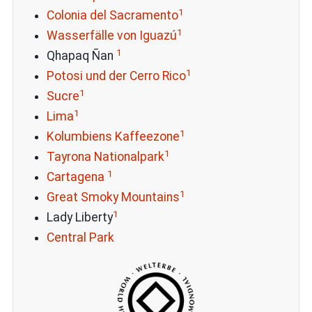
1
Colonia del Sacramento
1
Wasserfälle von Iguazú
1
Qhapaq Ñan
1
Potosi und der Cerro Rico
1
Sucre
1
Lima
1
Kolumbiens Kaffeezone
1
Tayrona Nationalpark
1
Cartagena
1
Great Smoky Mountains
1
Lady Liberty
Central Park