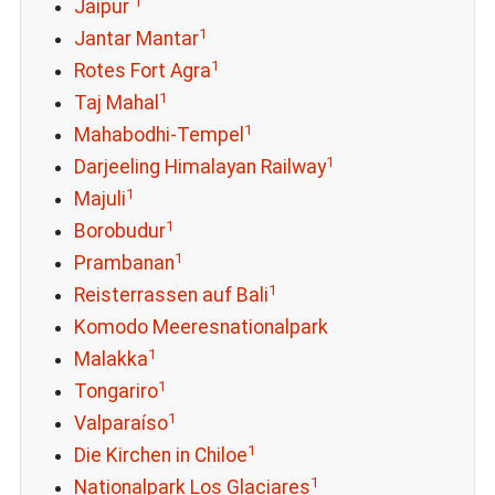
1
Jaipur
1
Jantar Mantar
1
Rotes Fort Agra
1
Taj Mahal
1
Mahabodhi-Tempel
1
Darjeeling Himalayan Railway
1
Majuli
1
Borobudur
1
Prambanan
1
Reisterrassen auf Bali
Komodo Meeresnationalpark
1
Malakka
1
Tongariro
1
Valparaíso
1
Die Kirchen in Chiloe
1
Nationalpark Los Glaciares