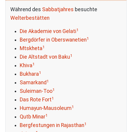
Während des
Sabbatjahres
besuchte
Welterbestätten
1
Die Akademie von Gelati
1
Bergdörfer in Oberswanetien
1
Mtskheta
1
Die Altstadt von Baku
1
Khiva
1
Bukhara
1
Samarkand
1
Suleiman-Too
1
Das Rote Fort
1
Humayun-Mausoleum
1
Qutb Minar
1
Bergfestungen in Rajasthan