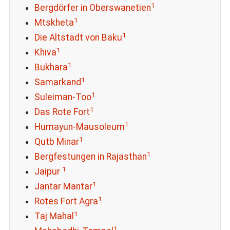
1
Bergdörfer in Oberswanetien
1
Mtskheta
1
Die Altstadt von Baku
1
Khiva
1
Bukhara
1
Samarkand
1
Suleiman-Too
1
Das Rote Fort
1
Humayun-Mausoleum
1
Qutb Minar
1
Bergfestungen in Rajasthan
1
Jaipur
1
Jantar Mantar
1
Rotes Fort Agra
1
Taj Mahal
1