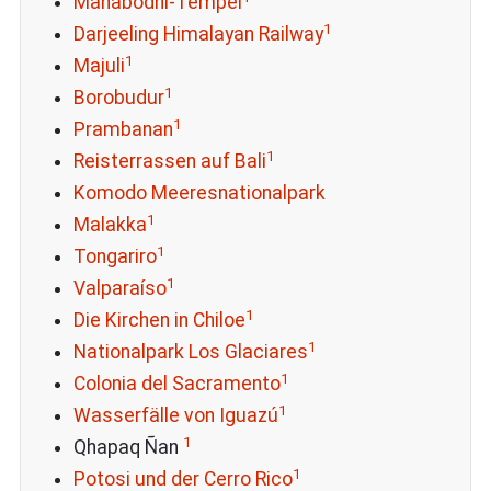
Mahabodhi-Tempel
1
Darjeeling Himalayan Railway
1
Majuli
1
Borobudur
1
Prambanan
1
Reisterrassen auf Bali
Komodo Meeresnationalpark
1
Malakka
1
Tongariro
1
Valparaíso
1
Die Kirchen in Chiloe
1
Nationalpark Los Glaciares
1
Colonia del Sacramento
1
Wasserfälle von Iguazú
1
Qhapaq Ñan
1
Potosi und der Cerro Rico