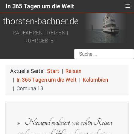
≡
In 365 Tagen um die Welt
thorsten-bachner.de
RADFAHREN | REISEN |
RUHRGEBIET
Suchen
Aktuelle Seite:
Start
Reisen
In 365 Tagen um die Welt
Kolumbien
Comuna 13
Niemand realisiert, wie schön Reisen
ist, bis man nach Hause kommt und seinen