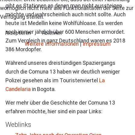
gibt es Stationen an denen man nicht aussteigen
womöglich nicht mehr alle Funktionalitäten der Seite zur
möchte und wahrscheinlich auch nicht sollte. Auch
Verfügung stehen.
heute ist Medellin keine Wohlfühloase. Es werden
noch immer jährlich über 600 Menschen ermordet.
Akzeptieren
Ablehnen
Zum Vergleich in ganz Deutschland waren es 2018
Weitere Informationen
|
Impressum
386 Mordopfer.
Während unseres dreistündigen Spaziergangs
durch die Comuna 13 haben wir deutlich weniger
Polizei gesehen als im Touristenviertel
La
Candelaria
in Bogota.
Wer mehr über die Geschichte der Comuna 13
erfahren möchte, hier sind ein paar Links:
Weblinks