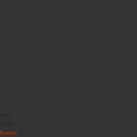
sien
uropa
lbanien