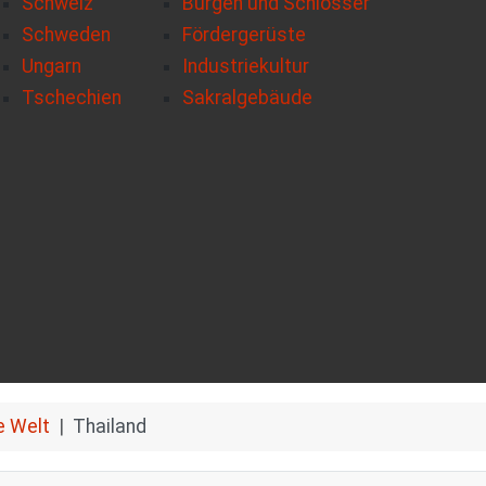
Schweiz
Burgen und Schlösser
Schweden
Fördergerüste
Ungarn
Industriekultur
Tschechien
Sakralgebäude
e Welt
Thailand