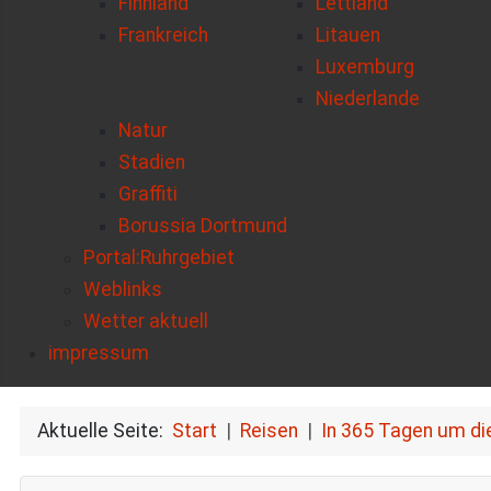
Finnland
Lettland
Frankreich
Litauen
Luxemburg
Niederlande
Natur
Stadien
Graffiti
Borussia Dortmund
Portal:Ruhrgebiet
Weblinks
Wetter aktuell
impressum
Aktuelle Seite:
Start
Reisen
In 365 Tagen um di