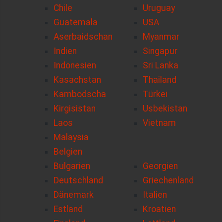
Chile
Uruguay
Guatemala
USA
Aserbaidschan
Myanmar
Indien
Singapur
Indonesien
Sri Lanka
Kasachstan
Thailand
Kambodscha
Türkei
Kirgisistan
Usbekistan
Laos
Vietnam
Malaysia
Belgien
Bulgarien
Georgien
Deutschland
Griechenland
Dänemark
Italien
Estland
Kroatien