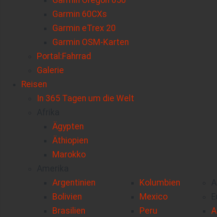
Garmin Oregon 650
Garmin 60CXs
Garmin eTrex 20
Garmin OSM-Karten
Portal:Fahrrad
Galerie
Reisen
In 365 Tagen um die Welt
Afrika
Ägypten
Äthiopien
Marokko
Amerika
Argentinien
Kolumbien
A
Bolivien
Mexico
E
Brasilien
Peru
A