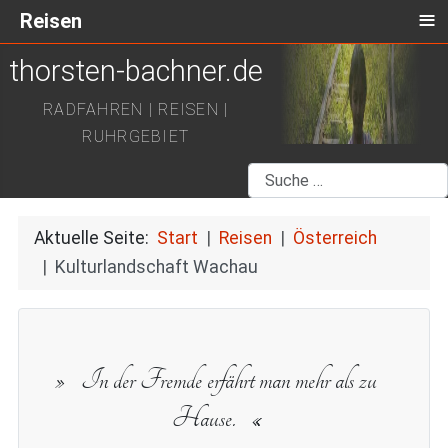
≡
Reisen
thorsten-bachner.de
RADFAHREN | REISEN |
RUHRGEBIET
Suchen
Aktuelle Seite:
Start
Reisen
Österreich
Kulturlandschaft Wachau
In der Fremde erfährt man mehr als zu
Hause.