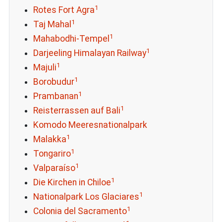
1
Rotes Fort Agra
1
Taj Mahal
1
Mahabodhi-Tempel
1
Darjeeling Himalayan Railway
1
Majuli
1
Borobudur
1
Prambanan
1
Reisterrassen auf Bali
Komodo Meeresnationalpark
1
Malakka
1
Tongariro
1
Valparaíso
1
Die Kirchen in Chiloe
1
Nationalpark Los Glaciares
1
Colonia del Sacramento