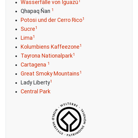
1
Wasserfälle von Iguazú
1
Qhapaq Ñan
1
Potosi und der Cerro Rico
1
Sucre
1
Lima
1
Kolumbiens Kaffeezone
1
Tayrona Nationalpark
1
Cartagena
1
Great Smoky Mountains
1
Lady Liberty
Central Park