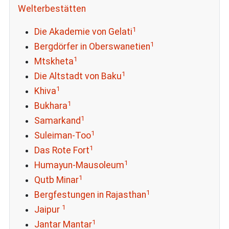
Welterbestätten
1
Die Akademie von Gelati
1
Bergdörfer in Oberswanetien
1
Mtskheta
1
Die Altstadt von Baku
1
Khiva
1
Bukhara
1
Samarkand
1
Suleiman-Too
1
Das Rote Fort
1
Humayun-Mausoleum
1
Qutb Minar
1
Bergfestungen in Rajasthan
1
Jaipur
1
Jantar Mantar