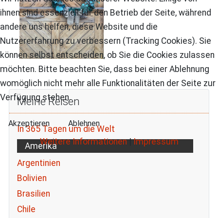
ihnen sind essenziell für den Betrieb der Seite, während
andere uns helfen, diese Website und die
Nutzererfahrung zu verbessern (Tracking Cookies). Sie
können selbst entscheiden, ob Sie die Cookies zulassen
möchten. Bitte beachten Sie, dass bei einer Ablehnung
womöglich nicht mehr alle Funktionalitäten der Seite zur
Verfügung stehen.
Meine Reisen
Akzeptieren
Ablehnen
In 365 Tagen um die Welt
Weitere Informationen
|
Impressum
Amerika
Argentinien
Bolivien
Brasilien
Chile