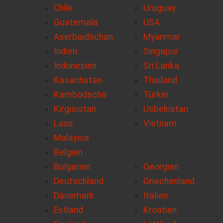
Chile
Uruguay
Guatemala
USA
Aserbaidschan
Myanmar
Indien
Singapur
Indonesien
Sri Lanka
Kasachstan
Thailand
Kambodscha
Türkei
Kirgisistan
Usbekistan
Laos
Vietnam
Malaysia
Belgien
Bulgarien
Georgien
Deutschland
Griechenland
Dänemark
Italien
Estland
Kroatien