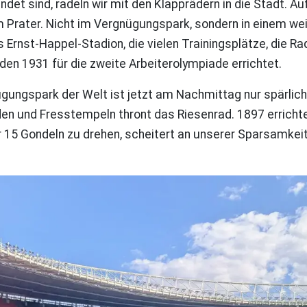
ndet sind, radeln wir mit den Klapprädern in die Stadt.
im Prater. Nicht im Vergnügungspark, sondern in einem we
 Ernst-Happel-Stadion, die vielen Trainingsplätze, die 
en 1931 für die zweite Arbeiterolympiade errichtet.
ügungspark der Welt ist jetzt am Nachmittag nur spärlic
den und Fresstempeln thront das Riesenrad. 1897 errichtet
er 15 Gondeln zu drehen, scheitert an unserer Sparsamkei