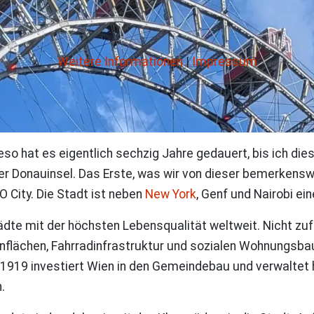
Weitere Informationen
|
Impressum
so hat es eigentlich sechzig Jahre gedauert, bis ich d
r Donauinsel. Das Erste, was wir von dieser bemerkenswe
 City. Die Stadt ist neben
New York
, Genf und Nairobi ei
dte mit der höchsten Lebensqualität weltweit. Nicht zufäl
rünflächen, Fahrradinfrastruktur und sozialen Wohnungsbau
it 1919 investiert Wien in den Gemeindebau und verwalte
.