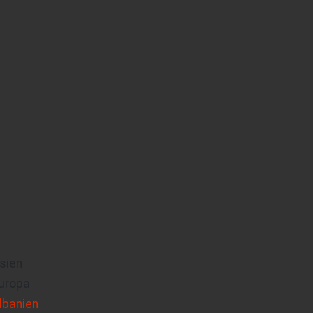
sien
uropa
lbanien