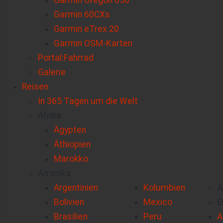
Garmin Oregon 650
Garmin 60CXs
Garmin eTrex 20
Garmin OSM-Karten
Portal:Fahrrad
Galerie
Reisen
In 365 Tagen um die Welt
Afrika
Ägypten
Äthiopien
Marokko
Amerika
Argentinien
Kolumbien
A
Bolivien
Mexico
E
Brasilien
Peru
A